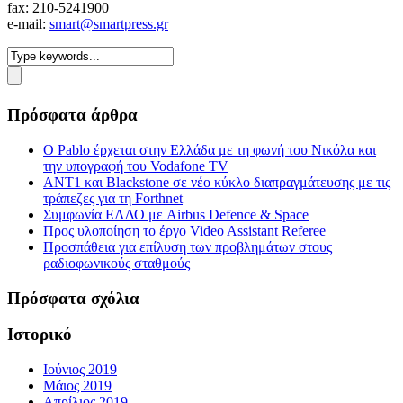
fax: 210-5241900
e-mail:
smart@smartpress.gr
Πρόσφατα άρθρα
Ο Pablo έρχεται στην Ελλάδα με τη φωνή του Νικόλα και
την υπογραφή του Vodafone TV
ΑΝΤ1 και Blackstone σε νέο κύκλο διαπραγμάτευσης με τις
τράπεζες για τη Forthnet
Συμφωνία ΕΛΔΟ με Airbus Defence & Space
Προς υλοποίηση το έργο Video Assistant Referee
Προσπάθεια για επίλυση των προβλημάτων στους
ραδιοφωνικούς σταθμούς
Πρόσφατα σχόλια
Ιστορικό
Ιούνιος 2019
Μάιος 2019
Απρίλιος 2019