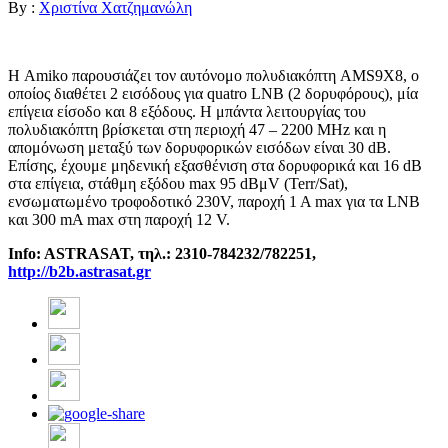
By :
Χριστίνα Χατζημανώλη
Η Amiko παρουσιάζει τον αυτόνομο πολυδιακόπτη AMS9X8, ο
οποίος διαθέτει 2 εισόδους για quatro LNB (2 δορυφόρους), μία
επίγεια είσοδο και 8 εξόδους. Η μπάντα λειτουργίας του
πολυδιακόπτη βρίσκεται στη περιοχή 47 – 2200 MHz και η
απομόνωση μεταξύ των δορυφορικών εισόδων είναι 30 dB.
Επίσης, έχουμε μηδενική εξασθένιση στα δορυφορικά και 16 dB
στα επίγεια, στάθμη εξόδου max 95 dBμV (Terr/Sat),
ενσωματωμένο τροφοδοτικό 230V, παροχή 1 Α max για τα LNB
και 300 mA max στη παροχή 12 V.
Info: ASTRASAT,
τηλ
.: 2310-784232/782251,
http://b2b.astrasat.gr