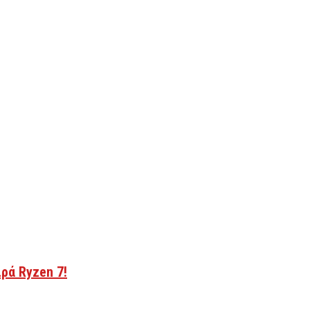
ρά Ryzen 7!