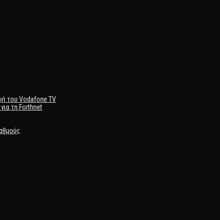
αφή του Vodafone TV
για τη Forthnet
ταθμούς