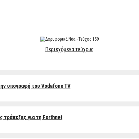
Περιεχόμενα τεύχους
την υπογραφή του Vodafone TV
ς τράπεζες για τη Forthnet