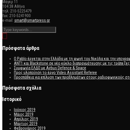
Mάγερ 11
104 38 Αθήνα
τηλ: 210-5225479
fax: 210-5241900
e-mail:
smart@smartpress.gr
Πρόσφατα άρθρα
Ο Pablo έρχεται στην Ελλάδα με τη φωνή του Νικόλα και την υπογρ
ΑΝΤ1 και Blackstone σε νέο κύκλο διαπραγμάτευσης με τις τράπεζες 
Συμφωνία ΕΛΔΟ με Airbus Defence & Space
Προς υλοποίηση το έργο Video Assistant Referee
Προσπάθεια για επίλυση των προβλημάτων στους ραδιοφωνικούς σ
Πρόσφατα σχόλια
Ιστορικό
Ιούνιος 2019
Μάιος 2019
Απρίλιος 2019
Μάρτιος 2019
Φεβρουάριος 2019