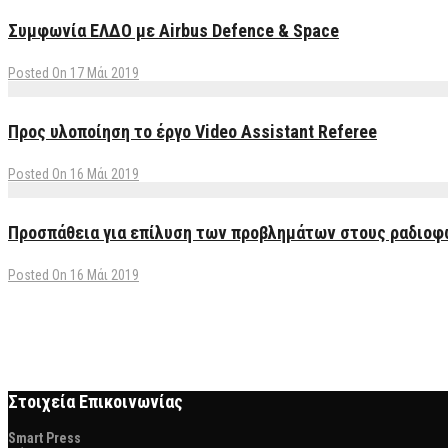
Συμφωνία ΕΛΔΟ με Airbus Defence & Space
Posted On 17 Μάι 2019
Προς υλοποίηση το έργο Video Assistant Referee
Posted On 16 Μάι 2019
Προσπάθεια για επίλυση των προβλημάτων στους ραδιοφ
Posted On 16 Μάι 2019
Στοιχεία Επικοινωνίας
Smart Press