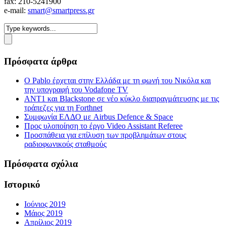
fax: 210-5241900
e-mail:
smart@smartpress.gr
Πρόσφατα άρθρα
Ο Pablo έρχεται στην Ελλάδα με τη φωνή του Νικόλα και
την υπογραφή του Vodafone TV
ΑΝΤ1 και Blackstone σε νέο κύκλο διαπραγμάτευσης με τις
τράπεζες για τη Forthnet
Συμφωνία ΕΛΔΟ με Airbus Defence & Space
Προς υλοποίηση το έργο Video Assistant Referee
Προσπάθεια για επίλυση των προβλημάτων στους
ραδιοφωνικούς σταθμούς
Πρόσφατα σχόλια
Ιστορικό
Ιούνιος 2019
Μάιος 2019
Απρίλιος 2019