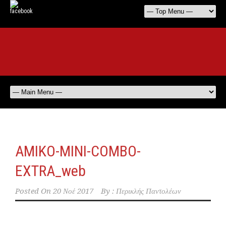
AMIKO-MINI-COMBO-
EXTRA_web
Posted On
20 Νοέ 2017
By :
Περικλής Παντολέων