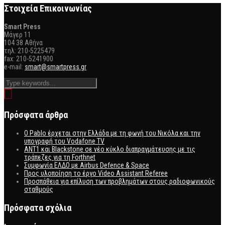
Στοιχεία Επικοινωνίας
Smart Press
Mάγερ 11
104 38 Αθήνα
τηλ: 210-5225479
fax: 210-5241900
e-mail:
smart@smartpress.gr
Πρόσφατα άρθρα
Ο Pablo έρχεται στην Ελλάδα με τη φωνή του Νικόλα και την
υπογραφή του Vodafone TV
ΑΝΤ1 και Blackstone σε νέο κύκλο διαπραγμάτευσης με τις
τράπεζες για τη Forthnet
Συμφωνία ΕΛΔΟ με Airbus Defence & Space
Προς υλοποίηση το έργο Video Assistant Referee
Προσπάθεια για επίλυση των προβλημάτων στους ραδιοφωνικούς
σταθμούς
Πρόσφατα σχόλια