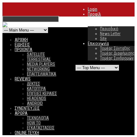
Login
Προφίλ
Συνδρομές
Διαφήμιση
Περιοδικό
News Letter
Site
ΑΡΧΙΚΗ
Επικοινωνία
ΕΙΔΗΣΕΙΣ
Τομέας Σύνταξης
ΠΡΟΙΟΝΤΑ
Τομέας Διαφήμισης
SATELLITE
Τομέας Συνδρομών
TERRESTRIAL
MEDIA PLAYERS
NETWORKING
ΕΠΑΓΓΕΛΜΑΤΙΚΑ
REVIEWS
ΔΕΚΤΕΣ
ΚΑΤΟΠΤΡΑ
ΕΠΙΓΕΙΕΣ ΚΕΡΑΙΕΣ
HEADENDS
ANDROID
ΣΥΝΕΝΤΕΥΞΕΙΣ
ΑΡΘΡΑ
ΤΕΧΝΟΛΟΓΙΑ
HOW TO
ΕΓΚΑΤΑΣΤΑΣΕΙΣ
ONLINE TEYXH