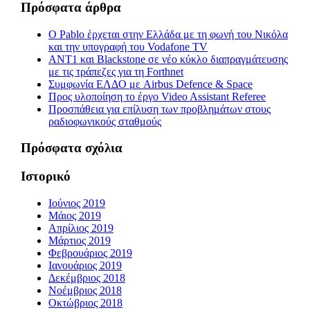
Πρόσφατα άρθρα
Ο Pablo έρχεται στην Ελλάδα με τη φωνή του Νικόλα
και την υπογραφή του Vodafone TV
ΑΝΤ1 και Blackstone σε νέο κύκλο διαπραγμάτευσης
με τις τράπεζες για τη Forthnet
Συμφωνία ΕΛΔΟ με Airbus Defence & Space
Προς υλοποίηση το έργο Video Assistant Referee
Προσπάθεια για επίλυση των προβλημάτων στους
ραδιοφωνικούς σταθμούς
Πρόσφατα σχόλια
Ιστορικό
Ιούνιος 2019
Μάιος 2019
Απρίλιος 2019
Μάρτιος 2019
Φεβρουάριος 2019
Ιανουάριος 2019
Δεκέμβριος 2018
Νοέμβριος 2018
Οκτώβριος 2018