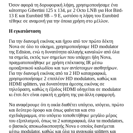
Όσον αφορά τη δορυφορική λήψη, χρησιμοποιήσαμε ένα
κάτοπτρο Gibertini 125 x 134, με 2 Octo LNB για Hot Bird-
13 E και Eurobird 9B – 9 E, ωστόσο η λήψη του Eurobird
τέθηκε σε αναμονή για την όποια χρήση στο μέλλον.
Η εγκατάσταση
Για την διανομή εικόνας και ήχου από τον πρώτο δέκτη
Nova σε όλο το οίκημα, χρησιμοποιήσαμε HD modulator
της Edision, ενώ η δυνατότητα αλλαγής καναλιών από όλα
τα σημεία, εκτός των σημείων που υπάρχει ήδη Nova,
πραγματοποιήθηκε με χρήση επέκτασης IR μέσω
ομοαξονικού καλωδίου και των αντίστοιχων αισθητήρων.
Για την διανομή εικόνας από τα 2 HD καταγραφικά,
χρησιμοποιήσαμε 2 επιπλέον HD modulators, καθώς και
HDMI splitters, για δυνατότητα άμεσης εικόνας σε
τηλεόραση, καθώς η έξοδος HDMI οδηγείται σε modulator
κι έτσι δεν είναι εφικτή η χρήση της για άλλη εφαρμογή.
Να αναφέρουμε ότι η οικία διαθέτει υπόγειο, ισόγειο, πρώτο
και δεύτερο όροφο και όπως φαίνεται και στο
σχεδιάγραμμα, στο υπόγειο τοποθετήθηκε μεγάλο μέρος
του εξοπλισμού, όπως τα 2 καταγραφικά, όλα τα modulators,
ο βασικός αποκωδικοποιητής Nova ο οποίος διανέμεται
μέσω modulator, καθώς και όλα τα αναγκαία splitters και