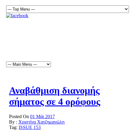
Αναβάθμιση διανομής
σήματος σε 4 ορόφους
Posted On
01 Μάι 2017
By :
Χριστίνα Χατζημανώλη
Tag:
ISSUE 153