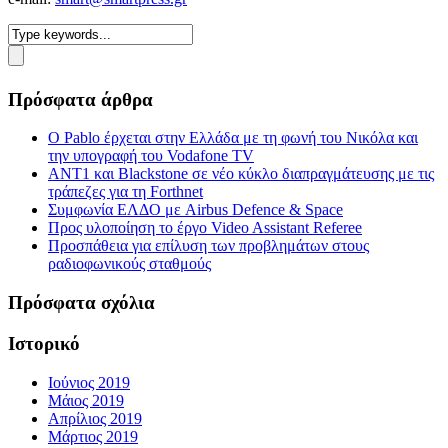
Πρόσφατα άρθρα
Ο Pablo έρχεται στην Ελλάδα με τη φωνή του Νικόλα και
την υπογραφή του Vodafone TV
ΑΝΤ1 και Blackstone σε νέο κύκλο διαπραγμάτευσης με τις
τράπεζες για τη Forthnet
Συμφωνία ΕΛΔΟ με Airbus Defence & Space
Προς υλοποίηση το έργο Video Assistant Referee
Προσπάθεια για επίλυση των προβλημάτων στους
ραδιοφωνικούς σταθμούς
Πρόσφατα σχόλια
Ιστορικό
Ιούνιος 2019
Μάιος 2019
Απρίλιος 2019
Μάρτιος 2019