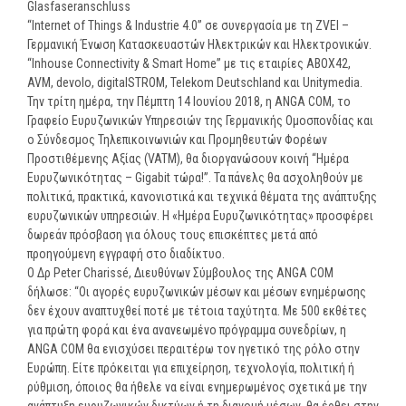
Glasfaseranschluss
“Internet of Things & Industrie 4.0” σε συνεργασία με τη ZVEI –
Γερμανική Ένωση Κατασκευαστών Ηλεκτρικών και Ηλεκτρονικών.
“Inhouse Connectivity & Smart Home” με τις εταιρίες ABOX42,
AVM, devolo, digitalSTROM, Telekom Deutschland και Unitymedia.
Την τρίτη ημέρα, την Πέμπτη 14 Ιουνίου 2018, η ANGA COM, το
Γραφείο Ευρυζωνικών Υπηρεσιών της Γερμανικής Ομοσπονδίας και
ο Σύνδεσμος Τηλεπικοινωνιών και Προμηθευτών Φορέων
Προστιθέμενης Αξίας (VATM), θα διοργανώσουν κοινή “Ημέρα
Ευρυζωνικότητας – Gigabit τώρα!”. Τα πάνελς θα ασχοληθούν με
πολιτικά, πρακτικά, κανονιστικά και τεχνικά θέματα της ανάπτυξης
ευρυζωνικών υπηρεσιών. Η «Ημέρα Ευρυζωνικότητας» προσφέρει
δωρεάν πρόσβαση για όλους τους επισκέπτες μετά από
προηγούμενη εγγραφή στο διαδίκτυο.
Ο Δρ Peter Charissé, Διευθύνων Σύμβουλος της ANGA COM
δήλωσε: “Οι αγορές ευρυζωνικών μέσων και μέσων ενημέρωσης
δεν έχουν αναπτυχθεί ποτέ με τέτοια ταχύτητα. Με 500 εκθέτες
για πρώτη φορά και ένα ανανεωμένο πρόγραμμα συνεδρίων, η
ANGA COM θα ενισχύσει περαιτέρω τον ηγετικό της ρόλο στην
Ευρώπη. Είτε πρόκειται για επιχείρηση, τεχνολογία, πολιτική ή
ρύθμιση, όποιος θα ήθελε να είναι ενημερωμένος σχετικά με την