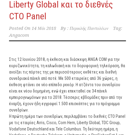
Liberty Global και το διεθνές
CTO Panel
Posted On
14 Μάι 2018
By :
Περικλής Παντολέων
Tag:
Angacom
Στις 12 Ιουνίου 2018, η έκθεση και διάσκεψη ANGA COM για την
ευρυζωνικότητα, τη καλωδιακή και το δορυφορική τηλεόραση, θα
ανοίξει τις πόρτες της με περισσότερους εκθέτες και διεθνή
συνεδριακά πάνελ από ποτέ. Με 500 εταιρείες από 36 χώρες, η
έκθεση φτάνει σε νέο επίπεδο ρεκόρ. Η ατζέντα του συνεδρίου
είναι εκ νέου δομημένη, ενώ έχει επεκταθεί σε 34 πάνελ
εμπειρογνωμόνων για το 2018. Τέσσερις εβδομάδες πριν από την
έναρξη, έχουν ήδη εγγραφεί 1.500 επισκέπτες για το πρόγραμμα
συνεδρίων.
Η πρώτη ημέρα των συνεδρίων, περιλαμβάνει το διεθνές CTO Panel
με τις εταιρίες Arris, Cisco, Com Hem, Liberty Global, TDC Group,
Vodafone Deutschland και Tele Columbus. Τη δεύτερη ημέρα, η