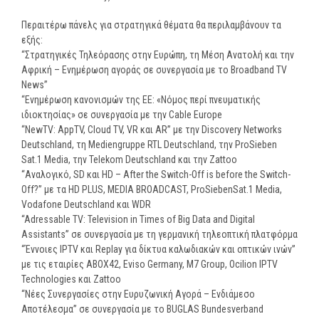
Περαιτέρω πάνελς για στρατηγικά θέματα θα περιλαμβάνουν τα
εξής:
“Στρατηγικές Τηλεόρασης στην Ευρώπη, τη Μέση Ανατολή και την
Αφρική – Ενημέρωση αγοράς σε συνεργασία με το Broadband TV
News”
“Ενημέρωση κανονισμών της ΕΕ: «Νόμος περί πνευματικής
ιδιοκτησίας» σε συνεργασία με την Cable Europe
“NewTV: AppTV, Cloud TV, VR και AR” με την Discovery Networks
Deutschland, τη Mediengruppe RTL Deutschland, την ProSieben
Sat.1 Media, την Telekom Deutschland και την Zattoo
“Αναλογικό, SD και HD – After the Switch-Off is before the Switch-
Off?” με τα HD PLUS, MEDIA BROADCAST, ProSiebenSat.1 Media,
Vodafone Deutschland και WDR
“Adressable TV: Television in Times of Big Data and Digital
Assistants” σε συνεργασία με τη γερμανική τηλεοπτική πλατφόρμα
“Έννοιες IPTV και Replay για δίκτυα καλωδιακών και οπτικών ινών”
με τις εταιρίες ABOX42, Eviso Germany, M7 Group, Ocilion IPTV
Technologies και Zattoo
“Νέες Συνεργασίες στην Ευρυζωνική Αγορά – Ενδιάμεσο
Αποτέλεσμα” σε συνεργασία με το BUGLAS Bundesverband