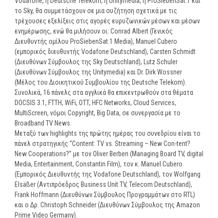
Vodafone, η Deutsche Telekom, η Unitymedia, η ProSiebenSat.1 και
το Sky, θα συμμετάσχουν σε μια συζήτηση σχετικά με τις
τρέχουσες εξελίξεις στις αγορές ευρυζωνικών μέσων και μέσων
ενημέρωσης, ενώ θα μιλήσουν οι: Conrad Albert (Γενικός
Διευθυντής ομίλου ProSiebenSat.1 Media), Manuel Cubero
(εμπορικός διευθυντής Vodafone Deutschland), Carsten Schmidt
(Διευθύνων Σύμβουλος της Sky Deutschland), Lutz Schuler
(Διευθύνων Σύμβουλος της Unitymedia) και Dr. Dirk Wossner
(Μέλος του Διοικητικού Συμβουλίου της Deutsche Telekom).
Συνολικά, 16 πάνελς στα αγγλικά θα επικεντρωθούν στα θέματα
DOCSIS 3.1, FTTH, WiFi, OTT, HFC Networks, Cloud Services,
MultiScreen, νόμοι Copyright, Big Data, σε συνεργασία με το
Broadband TV News.
Μεταξύ των highlights της πρώτης ημέρας του συνεδρίου είναι το
πάνελ στρατηγικής “Content: TV vs. Streaming – New Con-tent?
New Cooperations?” με τον Oliver Berben (Managing Board TV, digital
Media, Entertainment, Constantin Film), τον κ. Manuel Cubero
(Εμπορικός Διευθυντής της Vodafone Deutschland), τον Wolfgang
Elsäßer (Αντιπρόεδρος Business Unit TV, Telecom Deutschland),
Frank Hoffmann (Διευθύνων Σύμβουλος Προγραμμάτων στο RTL)
και ο Δρ. Christoph Schneider (Διευθύνων Σύμβουλος της Amazon
Prime Video Germany).