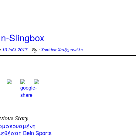
in-Slingbox
n
10 Ιούλ 2017
By :
Χριστίνα Χατζημανώλη
vious Story
ομακρυσμένη
λεθέαση Bein Sports