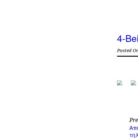
4-Be
Posted O
Pre
Απ
τη