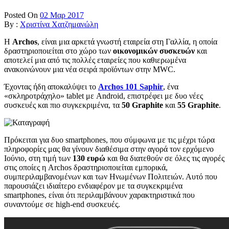
Posted On
02 Μαρ 2017
By :
Χριστίνα Χατζημανώλη
Η
Archos
, είναι μια αρκετά γνωστή εταιρεία στη Γαλλία, η οποία
δραστηριοποιείται στο χώρο των
οικονομικών συσκευών
και
αποτελεί μια από τις πολλές εταιρείες που καθιερωμένα
ανακοινώνουν μια νέα σειρά προϊόντων στην MWC.
Έχοντας ήδη αποκαλύψει το
Archos 101 Saphir
, ένα
«σκληροτράχηλο» tablet με Android, επιστρέφει με δυο νέες
συσκευές και πιο συγκεκριμένα, τα
50 Graphite
και
55 Graphite
.
Πρόκειται για δυο smartphones, που σύμφωνα με τις μέχρι τώρα
πληροφορίες μας θα γίνουν διαθέσιμα στην αγορά τον ερχόμενο
Ιούνιο, στη τιμή των
130 ευρώ
και θα διατεθούν σε όλες τις αγορές
στις οποίες η Archos δραστηριοποιείται εμπορικά,
συμπεριλαμβανομένων και των Ηνωμένων Πολιτειών. Αυτό που
παρουσιάζει ιδιαίτερο ενδιαφέρον με τα συγκεκριμένα
smartphones, είναι ότι περιλαμβάνουν χαρακτηριστικά που
συναντούμε σε high-end συσκευές.