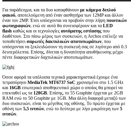
Για παράδειγμα, και τα δυο καταφθάνουν
με κάμερα διπλού
φακού
, αποτελούμενη από έναν αισθητήρα των 12MP και άλλον
έναν τον 2MP. Έτσι υπόσχονται να προβούν στην λήψη
ποιοτικών
φωτογραφιών
, ενώ σε αυτό θα συνεισφέρουν και τα
LED
flash
καθώς και οι τεχνολογίες
αυτόματης εστίασης
που
διαθέτουν. Στο πίσω μέρος των συσκευών, η Archos επέλεξε να
τοποθετήσει
σαρωτές δακτυλικών αποτυπωμάτων
, που
υπόσχονται να ξεκλειδώσουν τη συσκευή σας σε λιγότερο από 0.3
δευτερόλεπτα. Επίσης, δίνεται η δυνατότητα αποθήκευσης μέχρι
πέντε διαφορετικών δαχτυλικών αποτυπωμάτων.
Όσον αφορά τα υπόλοιπα τεχνικά χαρακτηριστικά έχουμε ένα
τετραπύρηνο
MediaTek MT6737 SoC
χρονισμένο στο 1.5 GHz
και
16GB
εσωτερικό αποθηκευτικό χώρο ο οποίος θα μπορεί να
επεκταθεί ως τα
128GB
. Επίσης, το 55 Graphite έρχεται με 2GB
RAM ενώ το 50 Graphite με 1GB. Μια άλλη διαφορά μεταξύ των
δυο συσκευών, είναι το μέγεθος της οθόνης. Το πρώτο έρχεται με
οθόνη των
5,5 ιντσών
, ενώ το δεύτερο με λίγο μικρότερη των
5
ιντσών
.