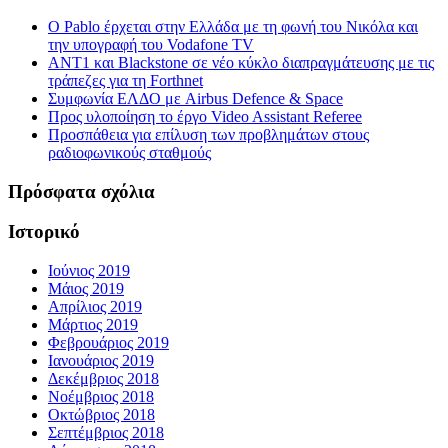
Ο Pablo έρχεται στην Ελλάδα με τη φωνή του Νικόλα και
την υπογραφή του Vodafone TV
ΑΝΤ1 και Blackstone σε νέο κύκλο διαπραγμάτευσης με τις
τράπεζες για τη Forthnet
Συμφωνία ΕΛΔΟ με Airbus Defence & Space
Προς υλοποίηση το έργο Video Assistant Referee
Προσπάθεια για επίλυση των προβλημάτων στους
ραδιοφωνικούς σταθμούς
Πρόσφατα σχόλια
Ιστορικό
Ιούνιος 2019
Μάιος 2019
Απρίλιος 2019
Μάρτιος 2019
Φεβρουάριος 2019
Ιανουάριος 2019
Δεκέμβριος 2018
Νοέμβριος 2018
Οκτώβριος 2018
Σεπτέμβριος 2018