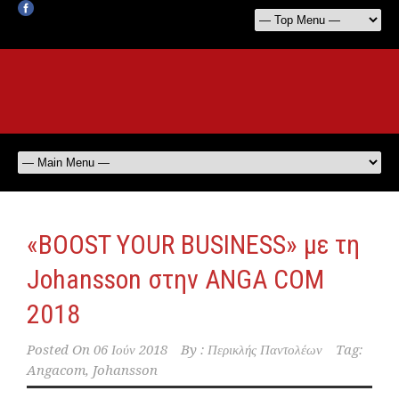
«BOOST YOUR BUSINESS» με τη
Johansson στην ANGA COM
2018
Posted On
06 Ιούν 2018
By :
Περικλής Παντολέων
Tag:
Angacom
,
Johansson