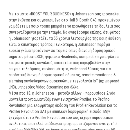
Με το μότο «BOOST YOUR BUSINESS» η Johansson σας προσκαλεί
στην έκθεση και συγκεκριμένα στο Hall 8, Booth O40, προκειμένου
να μάθετε με ποιο τρόπο μπορείτε να προωθήσετε τη δουλειά σας
συνεργαζόμενοι με την εταιρία. Να αναφέρουμε επίσης, ότι φέτος
η Johansson γιορτάζει τα 55 χρόνια λειτουργίας της και η έκθεση
είναι ο καλύτερος τρόπος. Γενικότερα, η Johansson παράγει
ευρεία γκάμα προϊόντων σε τομείς όπως διανομή δορυφορικού
σήματος μέσω dSCR, ψηφιακά Headends, compact επίγεια φίλτρα
και μετατροπείς καναλιού, αποκατάσταση παρεμβολών στην
επίγεια τηλεόραση, συνδεσιμότητα, wide band λύσεις για πιο
αποδοτική διανομή δορυφορικού σήματος, remote monitoring &
alarming συνδεδεμένων συσκευών με τεχνολογία IoT (πχ ψηφιακά
LNB), υπηρεσίες Video Streaming και άλλα.
Μέσα στο 18, η Johansson – μεταξύ άλλων – παρουσίασε 2 νέα
μοντέλα προγραμματιζόμενων ενισχυτών Profiler, το Profino
Revolution μία ελαφρύτερη έκδοση του Profiler Revolution και το
Profiler Revolution SAT με επιπλέον δορυφορική είσοδο. Μην
ξεχνάμε ότι το Profiler Revolution που σας είχαμε παρουσιάσει
αναλυτικά, αποτελεί υπόδειγμα προγραμματιζόμενου ενισχυτή 5
εισόδων VHF/UHF/FM, με δυνατότητα επεξεργασίας άνω των 50