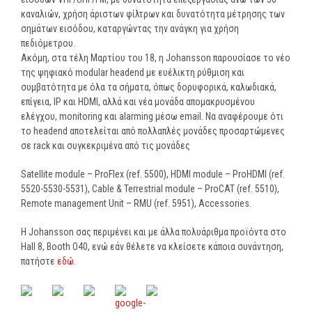
καναλιών, χρήση άριστων φίλτρων και δυνατότητα μέτρησης των
σημάτων εισόδου, καταργώντας την ανάγκη για χρήση
πεδιόμετρου.
Ακόμη, στα τέλη Μαρτίου του 18, η Johansson παρουσίασε το νέο
της ψηφιακό modular headend με ευέλικτη ρύθμιση και
συμβατότητα με όλα τα σήματα, όπως δορυφορικά, καλωδιακά,
επίγεια, IP και HDMI, αλλά και νέα μονάδα απομακρυσμένου
ελέγχου, monitoring και alarming μέσω email. Να αναφέρουμε ότι
το headend αποτελείται από πολλαπλές μονάδες προσαρτώμενες
σε rack και συγκεκριμένα από τις μονάδες
Satellite module – ProFlex (ref. 5500), HDMI module – ProHDMI (ref.
5520-5530-5531), Cable & Terrestrial module – ProCAT (ref. 5510),
Remote management Unit – RMU (ref. 5951), Accessories.
Η Johansson σας περιμένει και με άλλα πολυάριθμα προϊόντα στο
Hall 8, Booth O40, ενώ εάν θέλετε να κλείσετε κάποια συνάντηση,
πατήστε
εδώ.