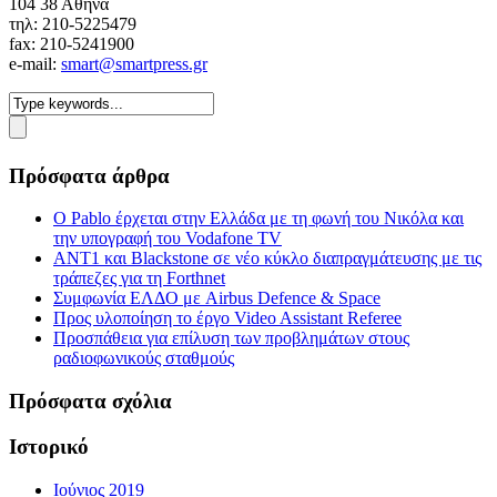
104 38 Αθήνα
τηλ: 210-5225479
fax: 210-5241900
e-mail:
smart@smartpress.gr
Πρόσφατα άρθρα
Ο Pablo έρχεται στην Ελλάδα με τη φωνή του Νικόλα και
την υπογραφή του Vodafone TV
ΑΝΤ1 και Blackstone σε νέο κύκλο διαπραγμάτευσης με τις
τράπεζες για τη Forthnet
Συμφωνία ΕΛΔΟ με Airbus Defence & Space
Προς υλοποίηση το έργο Video Assistant Referee
Προσπάθεια για επίλυση των προβλημάτων στους
ραδιοφωνικούς σταθμούς
Πρόσφατα σχόλια
Ιστορικό
Ιούνιος 2019