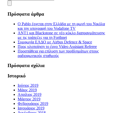
Πρόσφατα άρθρα
Ο Pablo έρχεται στην Ελλάδα με τη φωνή του Νικόλα
και την υπογραφή του Vodafone TV
ΑΝΤ1 και Blackstone σε νέο κύκλο διαπραγμάτευσης
με τις τράπεζες για τη Forthnet
Συμφωνία ΕΛΔΟ με Airbus Defence & Space
Προς υλοποίηση το έργο Video Assistant Referee
Προσπάθεια για επίλυση των προβλημάτων στους
ραδιοφωνικούς σταθμούς
Πρόσφατα σχόλια
Ιστορικό
Ιούνιος 2019
Μάιος 2019
Απρίλιος 2019
Μάρτιος 2019
Φεβρουάριος 2019
Ιανουάριος 2019
Δεκέμβριος 2018