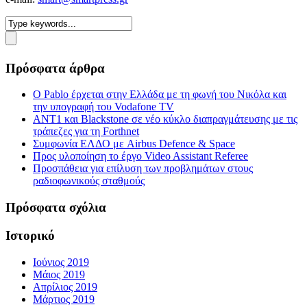
Πρόσφατα άρθρα
Ο Pablo έρχεται στην Ελλάδα με τη φωνή του Νικόλα και
την υπογραφή του Vodafone TV
ΑΝΤ1 και Blackstone σε νέο κύκλο διαπραγμάτευσης με τις
τράπεζες για τη Forthnet
Συμφωνία ΕΛΔΟ με Airbus Defence & Space
Προς υλοποίηση το έργο Video Assistant Referee
Προσπάθεια για επίλυση των προβλημάτων στους
ραδιοφωνικούς σταθμούς
Πρόσφατα σχόλια
Ιστορικό
Ιούνιος 2019
Μάιος 2019
Απρίλιος 2019
Μάρτιος 2019