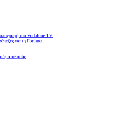
ν υπογραφή του Vodafone TV
άπεζες για τη Forthnet
κούς σταθμούς