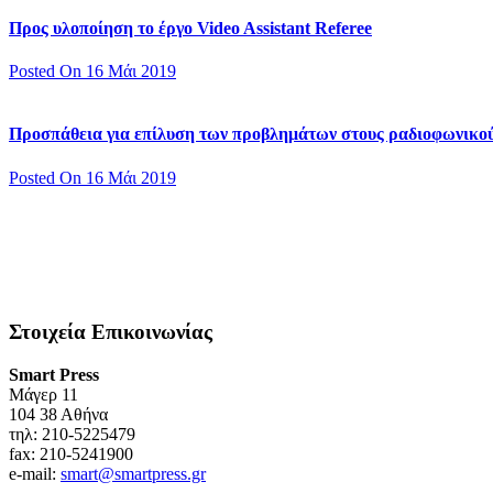
Προς υλοποίηση το έργο Video Assistant Referee
Posted On 16 Μάι 2019
Προσπάθεια για επίλυση των προβλημάτων στους ραδιοφωνικο
Posted On 16 Μάι 2019
Στοιχεία Επικοινωνίας
Smart Press
Mάγερ 11
104 38 Αθήνα
τηλ: 210-5225479
fax: 210-5241900
e-mail:
smart@smartpress.gr