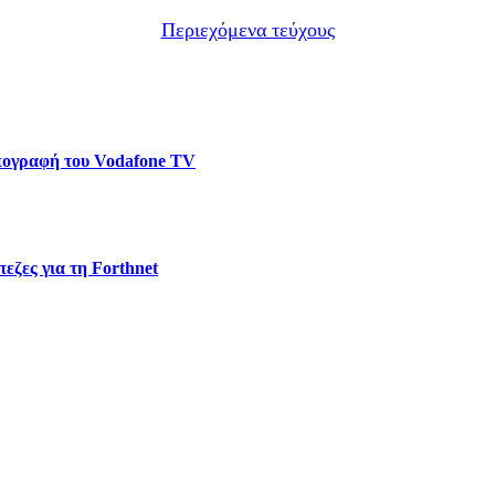
Περιεχόμενα τεύχους
υπογραφή του Vodafone TV
εζες για τη Forthnet