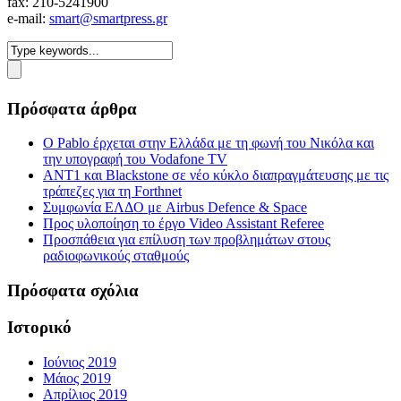
fax: 210-5241900
e-mail:
smart@smartpress.gr
Πρόσφατα άρθρα
Ο Pablo έρχεται στην Ελλάδα με τη φωνή του Νικόλα και
την υπογραφή του Vodafone TV
ΑΝΤ1 και Blackstone σε νέο κύκλο διαπραγμάτευσης με τις
τράπεζες για τη Forthnet
Συμφωνία ΕΛΔΟ με Airbus Defence & Space
Προς υλοποίηση το έργο Video Assistant Referee
Προσπάθεια για επίλυση των προβλημάτων στους
ραδιοφωνικούς σταθμούς
Πρόσφατα σχόλια
Ιστορικό
Ιούνιος 2019
Μάιος 2019
Απρίλιος 2019