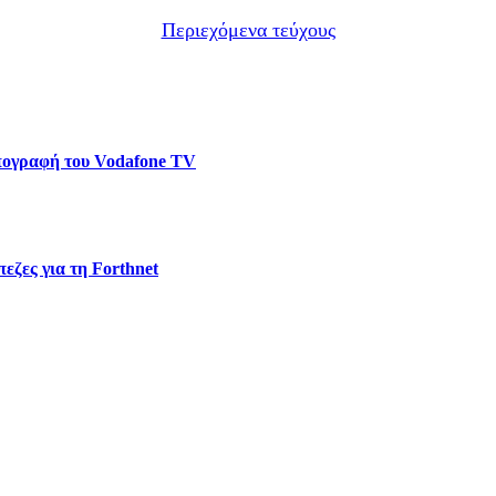
Περιεχόμενα τεύχους
υπογραφή του Vodafone TV
εζες για τη Forthnet