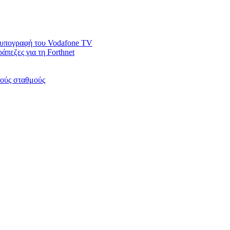
ν υπογραφή του Vodafone TV
άπεζες για τη Forthnet
κούς σταθμούς