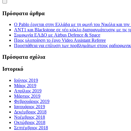
Πρόσφατα άρθρα
Ο Pablo έρχεται στην Ελλάδα με τη φωνή του Νικόλα και τη
ΑΝΤ1 και Blackstone σε νέο κύκλο διαπραγμάτευσης με τις τρ
Συμφωνία ΕΛΔΟ με Airbus Defence & Space
Προς υλοποίηση το έργο Video Assistant Referee
Προσπάθεια για επίλυση των προβλημάτων στους ραδιοφωνι
Πρόσφατα σχόλια
Ιστορικό
Ιούνιος 2019
Μάιος 2019
Απρίλιος 2019
Μάρτιος 2019
Φεβρουάριος 2019
Ιανουάριος 2019
Δεκέμβριος 2018
Νοέμβριος 2018
Οκτώβριος 2018
Σεπτέμβριος 2018