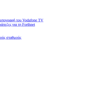
ν υπογραφή του Vodafone TV
άπεζες για τη Forthnet
κούς σταθμούς