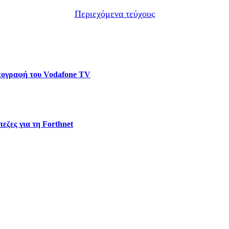
Περιεχόμενα τεύχους
υπογραφή του Vodafone TV
εζες για τη Forthnet