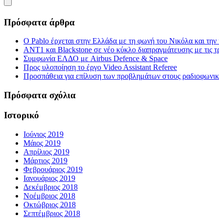
Πρόσφατα άρθρα
Ο Pablo έρχεται στην Ελλάδα με τη φωνή του Νικόλα και τη
ΑΝΤ1 και Blackstone σε νέο κύκλο διαπραγμάτευσης με τις τρ
Συμφωνία ΕΛΔΟ με Airbus Defence & Space
Προς υλοποίηση το έργο Video Assistant Referee
Προσπάθεια για επίλυση των προβλημάτων στους ραδιοφωνι
Πρόσφατα σχόλια
Ιστορικό
Ιούνιος 2019
Μάιος 2019
Απρίλιος 2019
Μάρτιος 2019
Φεβρουάριος 2019
Ιανουάριος 2019
Δεκέμβριος 2018
Νοέμβριος 2018
Οκτώβριος 2018
Σεπτέμβριος 2018