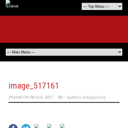
image_517161
Posted On
08 Ιούλ 2017
By :
Χριστίνα Χατζημανώλη