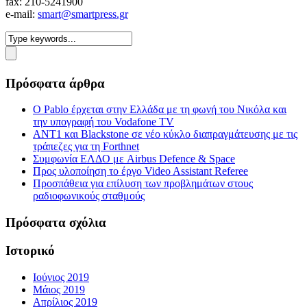
fax: 210-5241900
e-mail:
smart@smartpress.gr
Πρόσφατα άρθρα
Ο Pablo έρχεται στην Ελλάδα με τη φωνή του Νικόλα και
την υπογραφή του Vodafone TV
ΑΝΤ1 και Blackstone σε νέο κύκλο διαπραγμάτευσης με τις
τράπεζες για τη Forthnet
Συμφωνία ΕΛΔΟ με Airbus Defence & Space
Προς υλοποίηση το έργο Video Assistant Referee
Προσπάθεια για επίλυση των προβλημάτων στους
ραδιοφωνικούς σταθμούς
Πρόσφατα σχόλια
Ιστορικό
Ιούνιος 2019
Μάιος 2019
Απρίλιος 2019