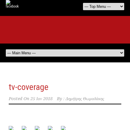
tv-coverage
Posted On
25 Ιαν 2018
By :
Δημήτρης Θωμαδάκης