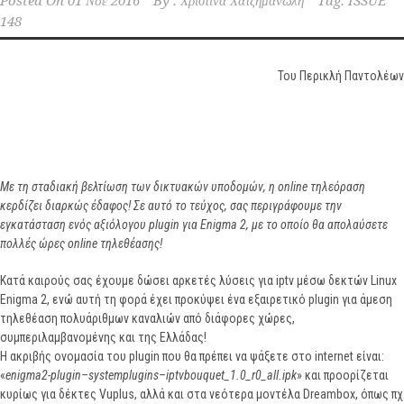
Posted On
01 Νοέ 2016
By :
Χριστίνα Χατζημανώλη
Tag:
ISSUE
148
Του Περικλή Παντολέων
Με τη σταδιακή βελτίωση των δικτυακών υποδομών, η
online
τηλεόραση
κερδίζει διαρκώς έδαφος! Σε αυτό το τεύχος, σας περιγράφουμε την
εγκατάσταση ενός αξιόλογου
plugin
για
Enigma
2, με το οποίο θα απολαύσετε
πολλές ώρες
online
τηλεθέασης!
Κατά καιρούς σας έχουμε δώσει αρκετές λύσεις για iptv μέσω δεκτών Linux
Enigma 2, ενώ αυτή τη φορά έχει προκύψει ένα εξαιρετικό plugin για άμεση
τηλεθέαση πολυάριθμων καναλιών από διάφορες χώρες,
συμπεριλαμβανομένης και της Ελλάδας!
Η ακριβής ονομασία του plugin που θα πρέπει να ψάξετε στο internet είναι:
«
enigma
2-
plugin
–
systemplugins
–
iptvbouquet
_1.0_
r
0_
all
.
ipk
» και προορίζεται
κυρίως για δέκτες Vuplus, αλλά και στα νεότερα μοντέλα Dreambox, όπως πχ