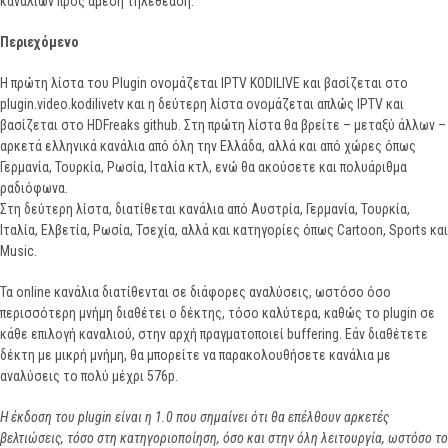
καναλιών προς άμεση τηλεθέαση.
Περιεχόμενο
Η πρώτη λίστα του Plugin ονομάζεται IPTV KODILIVE και βασίζεται στο
plugin.video.kodilivetv και η δεύτερη λίστα ονομάζεται απλώς IPTV και
βασίζεται στο HDFreaks github. Στη πρώτη λίστα θα βρείτε – μεταξύ άλλων –
αρκετά ελληνικά κανάλια από όλη την Ελλάδα, αλλά και από χώρες όπως
Γερμανία, Τουρκία, Ρωσία, Ιταλία κτλ, ενώ θα ακούσετε και πολυάριθμα
ραδιόφωνα.
Στη δεύτερη λίστα, διατίθεται κανάλια από Αυστρία, Γερμανία, Τουρκία,
Ιταλία, Ελβετία, Ρωσία, Τσεχία, αλλά και κατηγορίες όπως Cartoon, Sports και
Music.
Τα online κανάλια διατίθενται σε διάφορες αναλύσεις, ωστόσο όσο
περισσότερη μνήμη διαθέτει ο δέκτης, τόσο καλύτερα, καθώς το plugin σε
κάθε επιλογή καναλιού, στην αρχή πραγματοποιεί buffering. Εάν διαθέτετε
δέκτη με μικρή μνήμη, θα μπορείτε να παρακολουθήσετε κανάλια με
αναλύσεις το πολύ μέχρι 576p.
Η έκδοση του
plugin
είναι η 1.0 που σημαίνει ότι θα επέλθουν αρκετές
βελτιώσεις, τόσο στη κατηγοριοποίηση, όσο και στην όλη λειτουργία, ωστόσο το