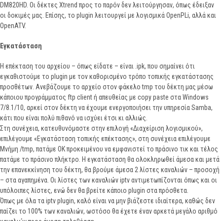
DM820HD. Οι δέκτες Xtrend προς το παρόν δεν λειτούργησαν, όπως έδειξαν
οι δοκιμές μας. Επίσης, το plugin λειτουργεί με λογισμικά OpenPLi, αλλά και
OpenATV.
Εγκατάσταση
Η επέκταση του αρχείου – όπως είδατε – είναι .ipk, που σημαίνει ότι
εγκαθιστούμε το plugin με τον καθορισμένο τρόπο τοπικής εγκατάστασης
προσθέτων. Ανεβάζουμε το αρχείο στον φάκελο tmp του δέκτη μας μέσω
κάποιου προγράμματος ftp client ή απευθείας με copy paste στα Windows
7/8.1/10, αρκεί στον δέκτη να έχουμε ενεργοποιήσει την υπηρεσία Samba,
κάτι που είναι πολύ πιθανό να ισχύει έτσι κι αλλιώς.
Στη συνέχεια, κατευθυνόμαστε στην επιλογή «Διαχείριση λογισμικού»,
επιλέγουμε «Εγκατάσταση τοπικής επέκτασης», στη συνέχεια επιλέγουμε
Μνήμη /tmp, πατάμε ΟΚ προκειμένου να εμφανιστεί το πράσινο τικ και τέλος
πατάμε το πράσινο πλήκτρο. Η εγκατάσταση θα ολοκληρωθεί άμεσα και μετά
την επανεκκίνηση του δέκτη, θα βρούμε άμεσα 2 λίστες καναλιών – προσοχή
– στα αγαπημένα. Οι λίστες των καναλιών iptv αντιμετωπίζονται όπως και οι
υπόλοιπες λίστες, ενώ δεν θα βρείτε κάποιο plugin στα πρόσθετα.
Όπως με όλα τα iptv plugin, καλό είναι να μην βιάζεστε ιδιαίτερα, καθώς δεν
παίζει το 100% των καναλιών, ωστόσο θα έχετε έναν αρκετά μεγάλο αριθμό