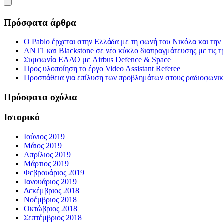
Πρόσφατα άρθρα
Ο Pablo έρχεται στην Ελλάδα με τη φωνή του Νικόλα και τη
ΑΝΤ1 και Blackstone σε νέο κύκλο διαπραγμάτευσης με τις τρ
Συμφωνία ΕΛΔΟ με Airbus Defence & Space
Προς υλοποίηση το έργο Video Assistant Referee
Προσπάθεια για επίλυση των προβλημάτων στους ραδιοφωνι
Πρόσφατα σχόλια
Ιστορικό
Ιούνιος 2019
Μάιος 2019
Απρίλιος 2019
Μάρτιος 2019
Φεβρουάριος 2019
Ιανουάριος 2019
Δεκέμβριος 2018
Νοέμβριος 2018
Οκτώβριος 2018
Σεπτέμβριος 2018