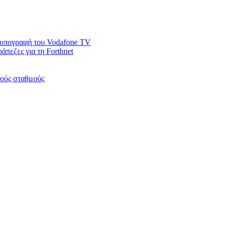
ν υπογραφή του Vodafone TV
άπεζες για τη Forthnet
κούς σταθμούς