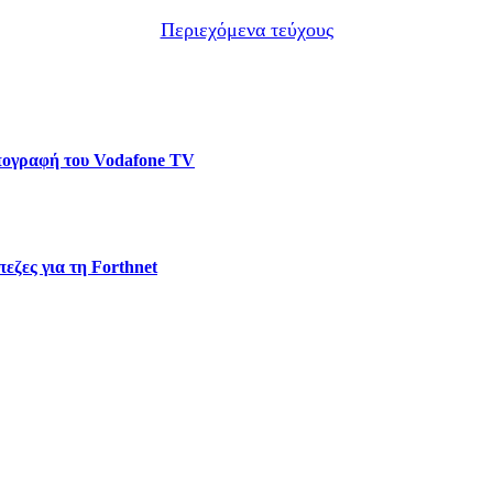
Περιεχόμενα τεύχους
υπογραφή του Vodafone TV
εζες για τη Forthnet