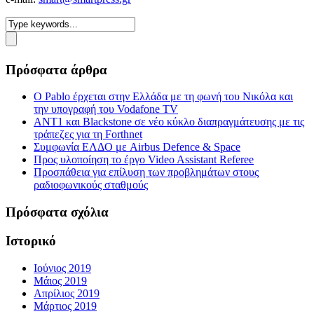
Πρόσφατα άρθρα
Ο Pablo έρχεται στην Ελλάδα με τη φωνή του Νικόλα και
την υπογραφή του Vodafone TV
ΑΝΤ1 και Blackstone σε νέο κύκλο διαπραγμάτευσης με τις
τράπεζες για τη Forthnet
Συμφωνία ΕΛΔΟ με Airbus Defence & Space
Προς υλοποίηση το έργο Video Assistant Referee
Προσπάθεια για επίλυση των προβλημάτων στους
ραδιοφωνικούς σταθμούς
Πρόσφατα σχόλια
Ιστορικό
Ιούνιος 2019
Μάιος 2019
Απρίλιος 2019
Μάρτιος 2019