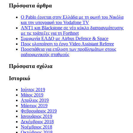
Πρόσφατα άρθρα
Ο Pablo έρχεται στην Ελλάδα με τη φωνή του Νικόλα
και την υπογραφή του Vodafone TV
ΑΝΤ1 και Blackstone σε νέο κύκλο διαπραγμάτευσης
με τις τράπεζες για τη Forthnet
Συμφωνία ΕΛΔΟ με Airbus Defence & Space
Προς υλοποίηση το έργο Video Assistant Referee
Προσπάθεια για επίλυση των προβλημάτων στους
ραδιοφωνικούς σταθμούς
Πρόσφατα σχόλια
Ιστορικό
Ιούνιος 2019
Μάιος 2019
Απρίλιος 2019
Μάρτιος 2019
Φεβρουάριος 2019
Ιανουάριος 2019
Δεκέμβριος 2018
Νοέμβριος 2018
Οκτώβριος 2018