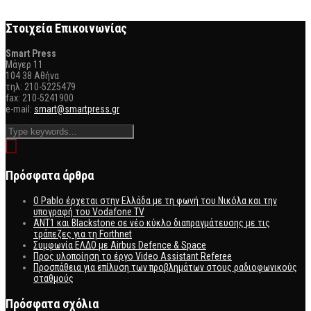
Στοιχεία Επικοινωνίας
Smart Press
Mάγερ 11
104 38 Αθήνα
τηλ: 210-5225479
fax: 210-5241900
e-mail:
smart@smartpress.gr
Πρόσφατα άρθρα
Ο Pablo έρχεται στην Ελλάδα με τη φωνή του Νικόλα και την
υπογραφή του Vodafone TV
ΑΝΤ1 και Blackstone σε νέο κύκλο διαπραγμάτευσης με τις
τράπεζες για τη Forthnet
Συμφωνία ΕΛΔΟ με Airbus Defence & Space
Προς υλοποίηση το έργο Video Assistant Referee
Προσπάθεια για επίλυση των προβλημάτων στους ραδιοφωνικούς
σταθμούς
Πρόσφατα σχόλια