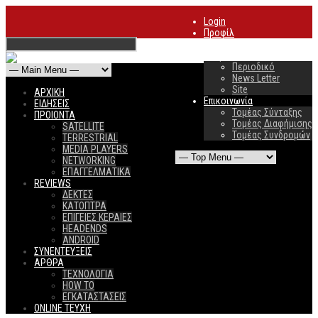
Login
Προφίλ
Συνδρομές
Διαφήμιση
Περιοδικό
News Letter
Site
ΑΡΧΙΚΗ
Επικοινωνία
ΕΙΔΗΣΕΙΣ
Τομέας Σύνταξης
ΠΡΟΙΟΝΤΑ
Τομέας Διαφήμισης
SATELLITE
Τομέας Συνδρομών
TERRESTRIAL
MEDIA PLAYERS
NETWORKING
ΕΠΑΓΓΕΛΜΑΤΙΚΑ
REVIEWS
ΔΕΚΤΕΣ
ΚΑΤΟΠΤΡΑ
ΕΠΙΓΕΙΕΣ ΚΕΡΑΙΕΣ
HEADENDS
ANDROID
ΣΥΝΕΝΤΕΥΞΕΙΣ
ΑΡΘΡΑ
ΤΕΧΝΟΛΟΓΙΑ
HOW TO
ΕΓΚΑΤΑΣΤΑΣΕΙΣ
ONLINE TEYXH