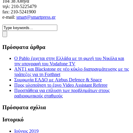
104 38 Αθήνα
τηλ: 210-5225479
fax: 210-5241900
e-mail:
smart@smartpress.gr
Πρόσφατα άρθρα
Ο Pablo έρχεται στην Ελλάδα με τη φωνή του Νικόλα και
την υπογραφή του Vodafone TV
ΑΝΤ1 και Blackstone σε νέο κύκλο διαπραγμάτευσης με τις
τράπεζες για τη Forthnet
Συμφωνία ΕΛΔΟ με Airbus Defence & Space
Προς υλοποίηση το έργο Video Assistant Referee
Προσπάθεια για επίλυση των προβλημάτων στους
ραδιοφωνικούς σταθμούς
Πρόσφατα σχόλια
Ιστορικό
Ιούνιος 2019