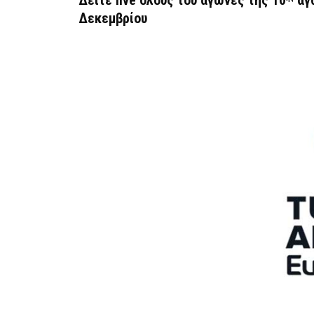
Δείτε
live
όλους του αγώνες της 10
αγ
Δεκεμβρίου