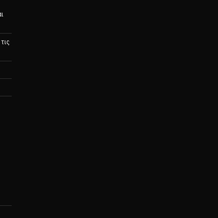
αι
 τις