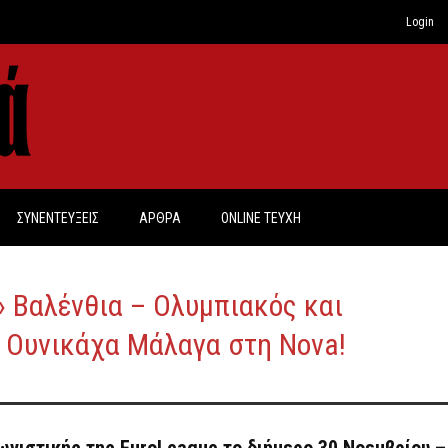
Login
ΣΥΝΕΝΤΕΥΞΕΙΣ
ΑΡΘΡΑ
ONLINE TEYXH
» Βαλένθια – Ολυμπιακός και
 Ουνικάχα Μάλαγα στη Nova!