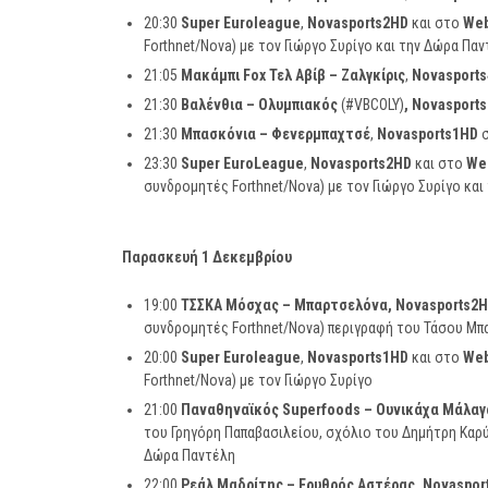
20:30
Super
Euroleague
,
Novasports
2
HD
και στο
We
Forthnet/Nova) με τον Γιώργο Συρίγο και την Δώρα Πα
21:05
Μακάμπι
Fox
Τελ Αβίβ – Ζαλγκίρις
,
Novasports
21:30
Βαλένθια – Ολυμπιακός
(#VBCOLY)
,
Novasports
21:30
Μπασκόνια – Φενερμπαχτσέ
,
Novasports
1
HD
σ
23:30
Super
EuroLeague
,
Novasports
2
HD
και στο
We
συνδρομητές Forthnet/Nova) με τον Γιώργο Συρίγο κα
Παρασκευή 1 Δεκεμβρίου
19:00
ΤΣΣΚΑ Μόσχας – Μπαρτσελόνα,
Novasports
2
H
συνδρομητές Forthnet/Nova) περιγραφή του Τάσου Μπ
20:00
Super
Euroleague
,
Novasports
1
HD
και στο
We
Forthnet/Nova) με τον Γιώργο Συρίγο
21:00
Παναθηναϊκός
Superfoods
– Ουνικάχα Μάλα
του Γρηγόρη Παπαβασιλείου, σχόλιο του Δημήτρη Καρ
Δώρα Παντέλη
22:00
Ρεάλ Μαδρίτης – Ερυθρός Αστέρας,
Novaspor