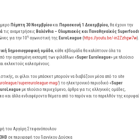
ήμερο
Πέμπτη 30 Νοεμβρίου
και
Παρασκευή 1 Δεκεμβρίου,
θα έχουν την
κά
τις αναμετρήσεις
Βαλένθια – Ολυμπιακός και Παναθηναϊκός Superfood
η
ώνες για την 10
αγωνιστική της
EuroLeague
(
https://youtu.be/-in2Zzhgw7w
).
ική δημοσιογραφική ομάδα
, κάθε εβδομάδα θα καλύπτουν όλα τα
πό την αγαπημένη εκπομπή των φιλάθλων «
Super
Euroleague
» με πλούσιο
 και εκλεκτούς καλεσμένους.
στικής, οι φίλοι του μπάσκετ μπορούν να διαβάζουν μέσα από το site
euroleague/supereuroleague-mag/
) το ηλεκτρονικό περιοδικό «
Super
EuroLeague
με πλούσιο περιεχόμενο, άρθρα για τις ελληνικές ομάδες,
τεο και άλλα ενδιαφέροντα θέματα από το παρόν και το παρελθόν της κορυφα
αφή του Αργύρη Στεφανόπουλου
3
HD
σε περιγραφή του Γιαννίκου Δούσκα