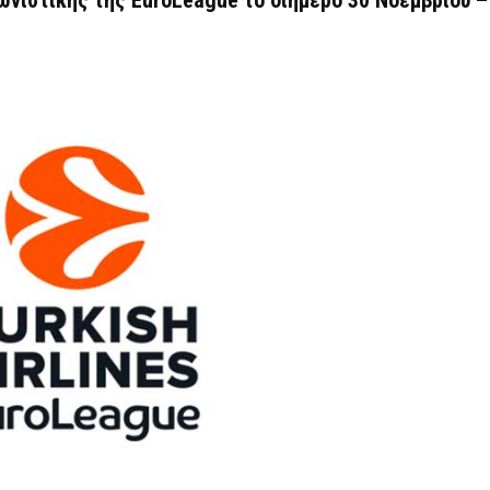
ωνιστικής της
EuroLeague
το διήμερο 30 Νοεμβρίου –