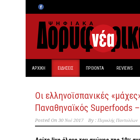
ΑΡΧΙΚΗ
ΕΙΔΗΣΕΙΣ
ΠΡΟΙΟΝΤΑ
REVIEWS
Οι ελληνοϊσπανικές «μάχες
Παναθηναϊκός Superfoods –
Posted On
30 Νοέ 2017
By :
Περικλής Παντολέων
ης