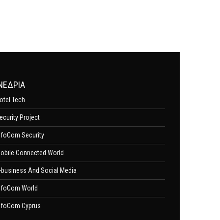
ΝΕΔΡΙΑ
otel Tech
ecurity Project
nfoCom Security
obile Connected World
-business And Social Media
nfoCom World
nfoCom Cyprus