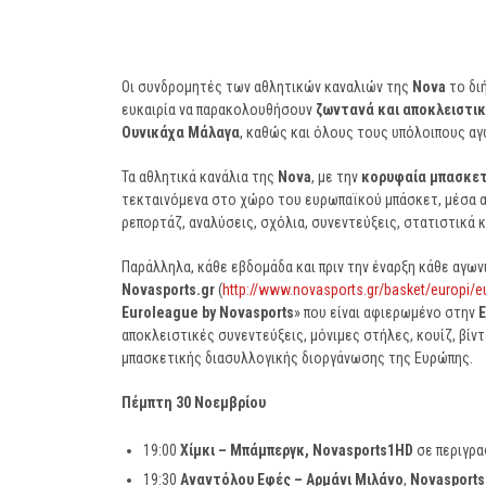
Οι συνδρομητές των αθλητικών καναλιών της
Nova
το δι
ευκαιρία να παρακολουθήσουν
ζωντανά και αποκλειστι
Ουνικάχα Μάλαγα
, καθώς και όλους τους υπόλοιπους αγ
Τα αθλητικά κανάλια της
Nova
, με την
κορυφαία μπασκετ
τεκταινόμενα στο χώρο του ευρωπαϊκού μπάσκετ, μέσα α
ρεπορτάζ, αναλύσεις, σχόλια, συνεντεύξεις, στατιστικά
Παράλληλα, κάθε εβδομάδα και πριν την έναρξη κάθε αγωνι
Novasports
.
gr
(
http://www.novasports.gr/basket/europi/
Euroleague by Novasports
» που είναι αφιερωμένο στην
αποκλειστικές συνεντεύξεις, μόνιμες στήλες, κουίζ, βίν
μπασκετικής διασυλλογικής διοργάνωσης της Ευρώπης.
Πέμπτη 30 Νοεμβρίου
19:00
Χίμκι – Μπάμπεργκ,
Novasports
1
HD
σε περιγρ
19:30
Αναντόλου Εφές – Αρμάνι Μιλάνο
,
Novasports