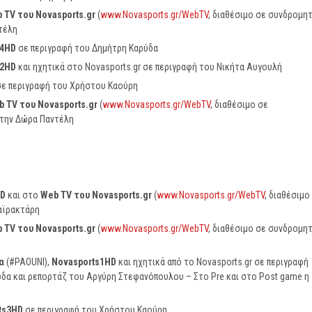
b
TV
του
Novasports
.
gr
(
www.Novasports.gr/WebTV
, διαθέσιμο σε συνδρομη
ντέλη
4
HD
σε περιγραφή του Δημήτρη Καρύδα
2
HD
και ηχητικά στο Novasports.gr σε περιγραφή του Νικήτα Αυγουλή
ε περιγραφή του Χρήστου Καούρη
b
TV
του
Novasports
.
gr
(
www.Novasports.gr/WebTV
, διαθέσιμο σε
ι την Δώρα Παντέλη
D
και στο
Web
TV
του
Novasports
.
gr
(
www.Novasports.gr/WebTV
, διαθέσιμο
αϊρακτάρη
b
TV
του
Novasports
.
gr
(
www.Novasports.gr/WebTV
, διαθέσιμο σε συνδρομη
γα
(#PAOUNI),
Novasports
1
HD
και ηχητικά από το Novasports.gr σε περιγραφή
ύδα και ρεπορτάζ του Αργύρη Στεφανόπουλου – Στο Pre και στο Post game η
ts
3
HD
σε περιγραφή του Χρήστου Καούρη