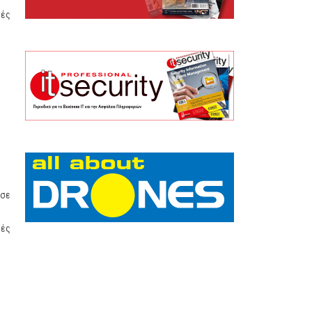
τές
 σε
τές