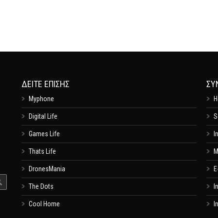
ΔΕΊΤΕ ΕΠΊΣΗΣ
ΣΥ
Myphone
H
Digital Life
S
Games Life
I
Thats Life
M
DronesMania
E
The Dots
I
Cool Home
I