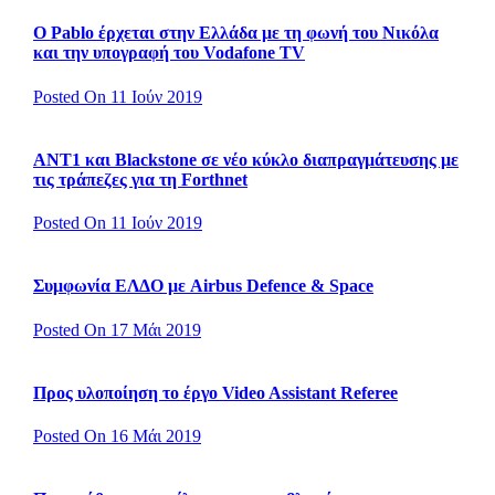
Ο Pablo έρχεται στην Ελλάδα με τη φωνή του Νικόλα
και την υπογραφή του Vodafone TV
Posted On 11 Ιούν 2019
ΑΝΤ1 και Blackstone σε νέο κύκλο διαπραγμάτευσης με
τις τράπεζες για τη Forthnet
Posted On 11 Ιούν 2019
Συμφωνία ΕΛΔΟ με Airbus Defence & Space
Posted On 17 Μάι 2019
Προς υλοποίηση το έργο Video Assistant Referee
Posted On 16 Μάι 2019