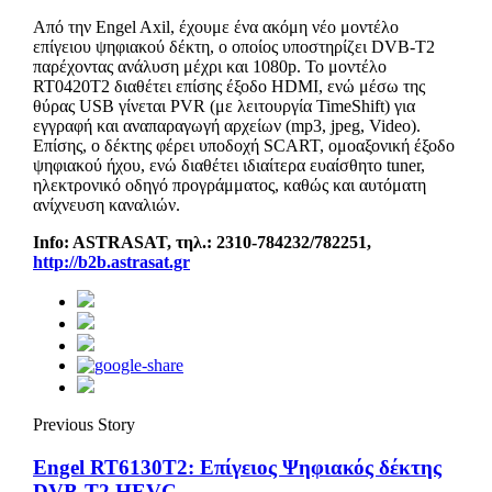
Από την Engel Axil, έχουμε ένα ακόμη νέο μοντέλο
επίγειου ψηφιακού δέκτη, ο οποίος υποστηρίζει DVB-T2
παρέχοντας ανάλυση μέχρι και 1080p. Το μοντέλο
RT0420T2 διαθέτει επίσης έξοδο HDMI, ενώ μέσω της
θύρας USB γίνεται PVR (με λειτουργία TimeShift) για
εγγραφή και αναπαραγωγή αρχείων (mp3, jpeg, Video).
Επίσης, ο δέκτης φέρει υποδοχή SCART, ομοαξονική έξοδο
ψηφιακού ήχου, ενώ διαθέτει ιδιαίτερα ευαίσθητο tuner,
ηλεκτρονικό οδηγό προγράμματος, καθώς και αυτόματη
ανίχνευση καναλιών.
Info: ASTRASAT, τηλ
.: 2310-784232/782251,
http://b2b.astrasat.gr
Previous Story
Engel RT6130T2: Επίγειος Ψηφιακός δέκτης
DVB-T2 HEVC