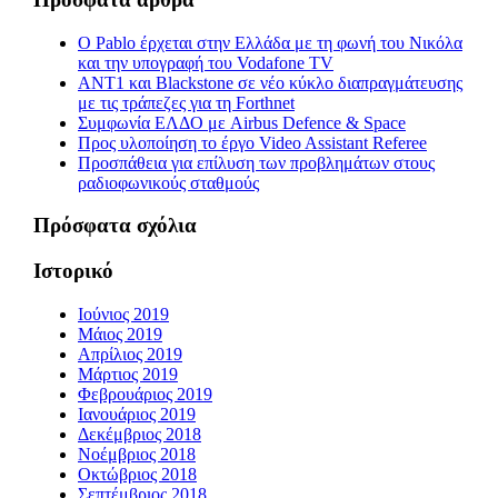
Ο Pablo έρχεται στην Ελλάδα με τη φωνή του Νικόλα
και την υπογραφή του Vodafone TV
ΑΝΤ1 και Blackstone σε νέο κύκλο διαπραγμάτευσης
με τις τράπεζες για τη Forthnet
Συμφωνία ΕΛΔΟ με Airbus Defence & Space
Προς υλοποίηση το έργο Video Assistant Referee
Προσπάθεια για επίλυση των προβλημάτων στους
ραδιοφωνικούς σταθμούς
Πρόσφατα σχόλια
Ιστορικό
Ιούνιος 2019
Μάιος 2019
Απρίλιος 2019
Μάρτιος 2019
Φεβρουάριος 2019
Ιανουάριος 2019
Δεκέμβριος 2018
Νοέμβριος 2018
Οκτώβριος 2018
Σεπτέμβριος 2018