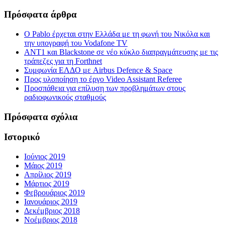
Πρόσφατα άρθρα
Ο Pablo έρχεται στην Ελλάδα με τη φωνή του Νικόλα και
την υπογραφή του Vodafone TV
ΑΝΤ1 και Blackstone σε νέο κύκλο διαπραγμάτευσης με τις
τράπεζες για τη Forthnet
Συμφωνία ΕΛΔΟ με Airbus Defence & Space
Προς υλοποίηση το έργο Video Assistant Referee
Προσπάθεια για επίλυση των προβλημάτων στους
ραδιοφωνικούς σταθμούς
Πρόσφατα σχόλια
Ιστορικό
Ιούνιος 2019
Μάιος 2019
Απρίλιος 2019
Μάρτιος 2019
Φεβρουάριος 2019
Ιανουάριος 2019
Δεκέμβριος 2018
Νοέμβριος 2018