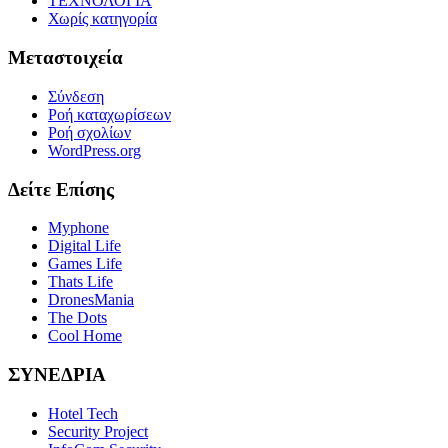
ΤΕΧΝΟΛΟΓΙΑ
Χωρίς κατηγορία
Μεταστοιχεία
Σύνδεση
Ροή καταχωρίσεων
Ροή σχολίων
WordPress.org
Δείτε Επίσης
Myphone
Digital Life
Games Life
Thats Life
DronesMania
The Dots
Cool Home
ΣΥΝΕΔΡΙΑ
Hotel Tech
Security Project