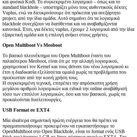
και φυσικά Kodi. Το συγκεκριμένο λογισμικό – όπως και το
standard blackhole – υποστηρίζει μόνο τους αυθεντικούς δέκτες
Vuplus, ενώ να διευκρινίσουμε ότι πρόκειται για ανεξάρτητο
project, από την ίδια ομάδα. Αυτό σημαίνει ότι τα λογισμικά
blackhole συνεχίζουν να διατίθενται και να αναβαθμίζονται
κανονικά. Έτσι, για δέκτες vuplus, έχουμε 2 λογισμικά από την ίδια
εξαιρετική ομάδα και η επιλογή ανήκει στους χρήστες.
Open
Multiboot
Vs
Meoboot
Το βασικό πλεονέκτημα του Open Multiboot έναντι του
παλαιότερου Meoboot, είναι ότι με την αλλαγή λογισμικού,
χρησιμοποιεί τον Kernel και τους drivers του νέου λογισμικού κι
έτσι η διαδικασία εξελίσσεται ομαλά χωρίς τα προβλήματα που
προέκυπταν από την κοινή χρήση τους.
Η συγκεκριμένη τεχνική, επιτρέπει την απρόσκοπτη χρήση
μεγάλου αριθμού λογισμικών και ειδικά την online αναβάθμισή
τόσο των επιπλέον λογισμικών, όσο και του βασικού, χωρίς να
προκαλούνται δυσλειτουργίες.
USB
Format
σε
EXT
4
Μία ιδιαίτερα σημαντική πρώτη ενέργεια που θα πρέπει να
πραγματοποιήσουμε προκειμένου να εγκαταστήσουμε το
OpenMultiboot στο Open Blackhole, είναι το format ενός USB
Stick τουλάχιστον 1 GB σε linux σύστημα αρχείων EXT4. Στο