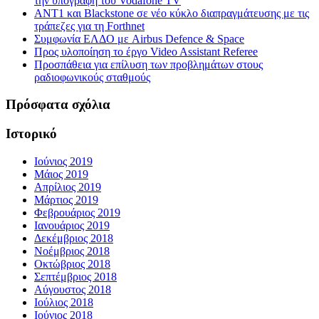
την υπογραφή του Vodafone TV
ΑΝΤ1 και Blackstone σε νέο κύκλο διαπραγμάτευσης με τις
τράπεζες για τη Forthnet
Συμφωνία ΕΛΔΟ με Airbus Defence & Space
Προς υλοποίηση το έργο Video Assistant Referee
Προσπάθεια για επίλυση των προβλημάτων στους
ραδιοφωνικούς σταθμούς
Πρόσφατα σχόλια
Ιστορικό
Ιούνιος 2019
Μάιος 2019
Απρίλιος 2019
Μάρτιος 2019
Φεβρουάριος 2019
Ιανουάριος 2019
Δεκέμβριος 2018
Νοέμβριος 2018
Οκτώβριος 2018
Σεπτέμβριος 2018
Αύγουστος 2018
Ιούλιος 2018
Ιούνιος 2018