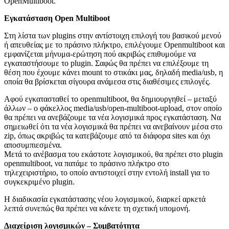
OpenMultiboot.
Εγκατάσταση
Open
Multiboot
Στη λίστα των plugins στην αντίστοιχη επιλογή του βασικού μενού
ή απευθείας με το πράσινο πλήκτρο, επιλέγουμε Openmultiboot και
εμφανίζεται μήνυμα-ερώτηση πού ακριβώς επιθυμούμε να
εγκαταστήσουμε το plugin. Σαφώς θα πρέπει να επιλέξουμε τη
θέση που έχουμε κάνει mount το στικάκι μας, δηλαδή media/usb, η
οποία θα βρίσκεται σίγουρα ανάμεσα στις διαθέσιμες επιλογές.
Αφού εγκατασταθεί το openmultiboot, θα δημιουργηθεί – μεταξύ
άλλων – ο φάκελλος media/usb/open-multiboot-upload, στον οποίο
θα πρέπει να ανεβάζουμε τα νέα λογισμικά προς εγκατάσταση. Να
σημειωθεί ότι τα νέα λογισμικά θα πρέπει να ανεβαίνουν μέσα στο
zip, όπως ακριβώς τα κατεβάζουμε από τα διάφορα sites και όχι
αποσυμπιεσμένα.
Μετά το ανέβασμα του εκάστοτε λογισμικού, θα πρέπει στο plugin
openmultiboot, να πατάμε το πράσινο πλήκτρο στο
τηλεχειριστήριο, το οποίο αντιστοιχεί στην εντολή install για το
συγκεκριμένο plugin.
Η διαδικασία εγκατάστασης νέου λογισμικού, διαρκεί αρκετά
λεπτά συνεπώς θα πρέπει να κάνετε τη σχετική υπομονή.
Διαχείριση λογισμικών – Συμβατότητα