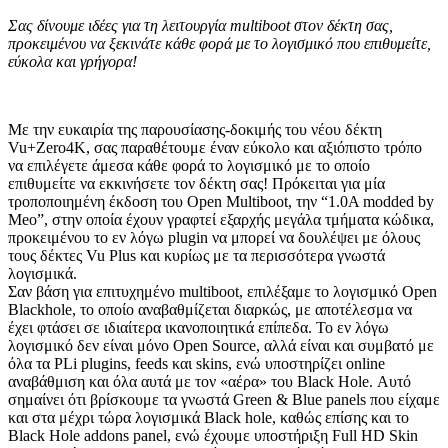
Σας δίνουμε ιδέες για τη λειτουργία
multiboot
στον δέκτη σας,
προκειμένου να ξεκινάτε κάθε φορά με το λογισμικό που επιθυμείτε,
εύκολα και γρήγορα!
Με την ευκαιρία της παρουσίασης-δοκιμής του νέου δέκτη
Vu+Zero4K, σας παραθέτουμε έναν εύκολο και αξιόπιστο τρόπο
να επιλέγετε άμεσα κάθε φορά το λογισμικό με το οποίο
επιθυμείτε να εκκινήσετε τον δέκτη σας! Πρόκειται για μία
τροποποιημένη έκδοση του Open Multiboot, την “1.0A modded by
Meo”, στην οποία έχουν γραφτεί εξαρχής μεγάλα τμήματα κώδικα,
προκειμένου το εν λόγω plugin να μπορεί να δουλέψει με όλους
τους δέκτες Vu Plus και κυρίως με τα περισσότερα γνωστά
λογισμικά.
Σαν βάση για επιτυχημένο multiboot, επιλέξαμε το λογισμικό Open
Blackhole, το οποίο αναβαθμίζεται διαρκώς, με αποτέλεσμα να
έχει φτάσει σε ιδιαίτερα ικανοποιητικά επίπεδα. Το εν λόγω
λογισμικό δεν είναι μόνο Open Source, αλλά είναι και συμβατό με
όλα τα PLi plugins, feeds και skins, ενώ υποστηρίζει online
αναβάθμιση και όλα αυτά με τον «αέρα» του Black Hole. Αυτό
σημαίνει ότι βρίσκουμε τα γνωστά Green & Blue panels που είχαμε
και στα μέχρι τώρα λογισμικά Black hole, καθώς επίσης και το
Black Hole addons panel, ενώ έχουμε υποστήριξη Full HD Skin