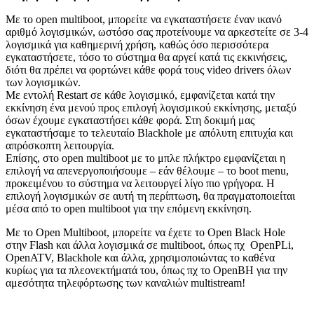
Με το open multiboot, μπορείτε να εγκαταστήσετε έναν ικανό
αριθμό λογισμικών, ωστόσο σας προτείνουμε να αρκεστείτε σε 3-4
λογισμικά για καθημερινή χρήση, καθώς όσο περισσότερα
εγκαταστήσετε, τόσο το σύστημα θα αργεί κατά τις εκκινήσεις,
διότι θα πρέπει να φορτώνει κάθε φορά τους video drivers όλων
των λογισμικών.
Με εντολή Restart σε κάθε λογισμικό, εμφανίζεται κατά την
εκκίνηση ένα μενού προς επιλογή λογισμικού εκκίνησης, μεταξύ
όσων έχουμε εγκαταστήσει κάθε φορά. Στη δοκιμή μας
εγκαταστήσαμε το τελευταίο Blackhole με απόλυτη επιτυχία και
απρόσκοπτη λειτουργία.
Επίσης, στο open multiboot με το μπλε πλήκτρο εμφανίζεται η
επιλογή να απενεργοποιήσουμε – εάν θέλουμε – το boot menu,
προκειμένου το σύστημα να λειτουργεί λίγο πιο γρήγορα. Η
επιλογή λογισμικών σε αυτή τη περίπτωση, θα πραγματοποιείται
μέσα από το open multiboot για την επόμενη εκκίνηση.
Με το Open Multiboot, μπορείτε να έχετε το Open Black Hole
στην Flash και άλλα λογισμικά σε multiboot, όπως πχ OpenPLi,
OpenATV, Blackhole και άλλα, χρησιμοποιώντας το καθένα
κυρίως για τα πλεονεκτήματά του, όπως πχ το OpenBH για την
αμεσότητα τηλεφόρτωσης των καναλιών multistream!