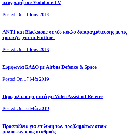
υπογραφή του Vodafone TV
Posted On 11 Ιούν 2019
ΑΝΤ1 και Blackstone σε νέο κύκλο διαπραγμάτευσης με τις
τράπεζες για τη Forthnet
Posted On 11 Ιούν 2019
Συμφωνία ΕΛΔΟ με Airbus Defence & Space
Posted On 17 Μάι 2019
Προς υλοποίηση το έργο Video Assistant Referee
Posted On 16 Μάι 2019
Προσπάθεια για επίλυση των προβλημάτων στους
ραδιοφωνικούς σταθμούς