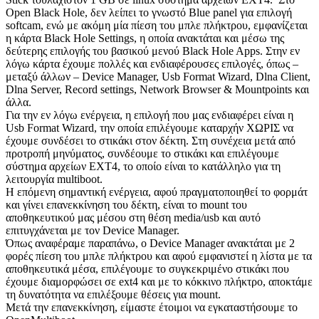
Open Black Hole, δεν λείπει το γνωστό Blue panel για επιλογή
softcam, ενώ με ακόμη μία πίεση του μπλε πλήκτρου, εμφανίζεται
η κάρτα Black Hole Settings, η οποία ανακτάται και μέσω της
δεύτερης επιλογής του βασικού μενού Black Hole Apps. Στην εν
λόγω κάρτα έχουμε πολλές και ενδιαφέρουσες επιλογές, όπως –
μεταξύ άλλων – Device Manager, Usb Format Wizard, Dlna Client,
Dlna Server, Record settings, Network Browser & Mountpoints και
άλλα.
Για την εν λόγω ενέργεια, η επιλογή που μας ενδιαφέρει είναι η
Usb Format Wizard, την οποία επιλέγουμε καταρχήν ΧΩΡΙΣ να
έχουμε συνδέσει το στικάκι στον δέκτη. Στη συνέχεια μετά από
προτροπή μηνύματος, συνδέουμε το στικάκι και επιλέγουμε
σύστημα αρχείων EXT4, το οποίο είναι το κατάλληλο για τη
λειτουργία multiboot.
Η επόμενη σημαντική ενέργεια, αφού πραγματοποιηθεί το φορμάτ
και γίνει επανεκκίνηση του δέκτη, είναι το mount του
αποθηκευτικού μας μέσου στη θέση media/usb και αυτό
επιτυγχάνεται με τον Device Manager.
Όπως αναφέραμε παραπάνω, ο Device Manager ανακτάται με 2
φορές πίεση του μπλε πλήκτρου και αφού εμφανιστεί η λίστα με τα
αποθηκευτικά μέσα, επιλέγουμε το συγκεκριμένο στικάκι που
έχουμε διαμορφώσει σε ext4 και με το κόκκινο πλήκτρο, αποκτάμε
τη δυνατότητα να επιλέξουμε θέσεις για mount.
Μετά την επανεκκίνηση, είμαστε έτοιμοι να εγκαταστήσουμε το