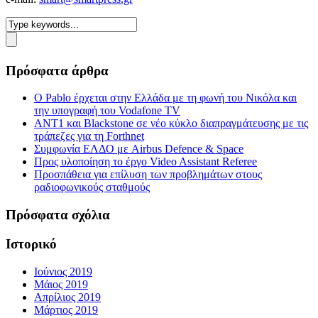
Πρόσφατα άρθρα
Ο Pablo έρχεται στην Ελλάδα με τη φωνή του Νικόλα και
την υπογραφή του Vodafone TV
ΑΝΤ1 και Blackstone σε νέο κύκλο διαπραγμάτευσης με τις
τράπεζες για τη Forthnet
Συμφωνία ΕΛΔΟ με Airbus Defence & Space
Προς υλοποίηση το έργο Video Assistant Referee
Προσπάθεια για επίλυση των προβλημάτων στους
ραδιοφωνικούς σταθμούς
Πρόσφατα σχόλια
Ιστορικό
Ιούνιος 2019
Μάιος 2019
Απρίλιος 2019
Μάρτιος 2019