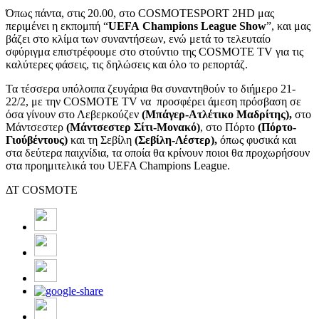
Όπως πάντα, στις 20.00, στο COSMOTESPORT 2HD μας
περιμένει η εκπομπή “
UEFA
Champions
League
Show
”, και μας
βάζει στο κλίμα των συναντήσεων, ενώ μετά το τελευταίο
σφύριγμα επιστρέφουμε στο στούντιο της COSMOTE TV για τις
καλύτερες φάσεις, τις δηλώσεις και όλο το ρεπορτάζ.
Τα τέσσερα υπόλοιπα ζευγάρια θα συναντηθούν το διήμερο 21-
22/2, με την COSMOTE TV να προσφέρει άμεση πρόσβαση σε
όσα γίνουν στο Λεβερκούζεν
(Μπάγερ-Ατλέτικο Μαδρίτης),
στο
Μάντσεστερ
(Μάντσεστερ Σίτι-Μονακό)
, στο Πόρτο
(Πόρτο-
Γιούβέντους)
και τη Σεβίλη
(Σεβίλη-Λέστερ),
όπως φυσικά και
στα δεύτερα παιχνίδια, τα οποία θα κρίνουν ποιοι θα προχωρήσουν
στα προημιτελικά του UEFA Champions League.
ΔΤ COSMOTE