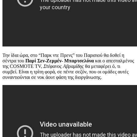
Την ίδια ώρα, στο “Παρκ ντε Πρενς” του Παρισιού θα δοθεί η
σέντρα του
Παρί Σεν-Ζερμέν- Μπαρτσελόνα
και ο απεσταλμένος
της COSMOTE TV,
Στέφανος Αβραμίδης
θα μεταφέρει ό, τι
συμβεί. Είναι η τρίτη φορά, σε πέντε σεζόν, που οι ομάδες αυτές
συναντιούνται σε νοκ άουτ φάση της διοργάνωσης.