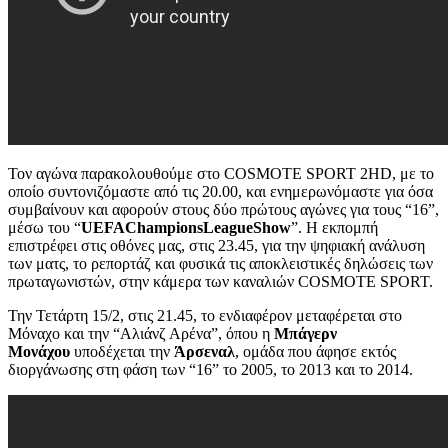
Τον αγώνα παρακολουθούμε στο COSMOTE SPORT 2HD, με το
οποίο συντονιζόμαστε από τις 20.00, και ενημερωνόμαστε για όσα
συμβαίνουν και αφορούν στους δύο πρώτους αγώνες για τους “16”,
μέσω του “
UEFA
Champions
League
Show
”. Η εκπομπή
επιστρέφει στις οθόνες μας, στις 23.45, για την ψηφιακή ανάλυση
των ματς, το ρεπορτάζ και φυσικά τις αποκλειστικές δηλώσεις των
πρωταγωνιστών, στην κάμερα των καναλιών COSMOTE SPORT.
Την Τετάρτη 15/2, στις 21.45, το ενδιαφέρον μεταφέρεται στο
Μόναχο και την “Αλιάνζ Αρένα”, όπου η
Μπάγερν
Μονάχου
υποδέχεται την
Άρσεναλ
, ομάδα που άφησε εκτός
διοργάνωσης στη φάση των “16” το 2005, το 2013 και το 2014.