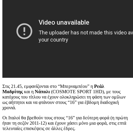
Στις 21.45, εμφανίζονται στο “Μπερναμπέου” η
Ρεάλ
Μαδρίτης
και η
Νάπολι
(COSMOTE SPORT 1HD), με τους
κατόχους του τίτλου να έχουν ολοκληρώσει τη φάση των ομίλων
ως αήττητοι και να φτάνουν στους “16” για έβδομη διαδοχική
χρονιά.
Οι Ιταλοί θα βρεθούν τους στους “16” για δεύτερη φορά (η πρώτη
ήταν τη σεζόν 2011-12) και έχουν χάσει μόνο μια φορά, στις επτά
τελευταίες επισκέψεις σε άλλες έδρες.