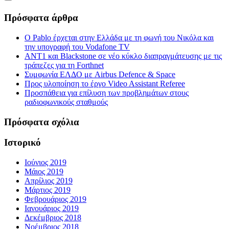
Πρόσφατα άρθρα
Ο Pablo έρχεται στην Ελλάδα με τη φωνή του Νικόλα και
την υπογραφή του Vodafone TV
ΑΝΤ1 και Blackstone σε νέο κύκλο διαπραγμάτευσης με τις
τράπεζες για τη Forthnet
Συμφωνία ΕΛΔΟ με Airbus Defence & Space
Προς υλοποίηση το έργο Video Assistant Referee
Προσπάθεια για επίλυση των προβλημάτων στους
ραδιοφωνικούς σταθμούς
Πρόσφατα σχόλια
Ιστορικό
Ιούνιος 2019
Μάιος 2019
Απρίλιος 2019
Μάρτιος 2019
Φεβρουάριος 2019
Ιανουάριος 2019
Δεκέμβριος 2018
Νοέμβριος 2018