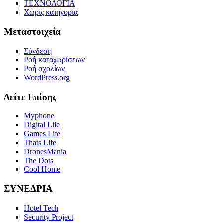
ΤΕΧΝΟΛΟΓΙΑ
Χωρίς κατηγορία
Μεταστοιχεία
Σύνδεση
Ροή καταχωρίσεων
Ροή σχολίων
WordPress.org
Δείτε Επίσης
Myphone
Digital Life
Games Life
Thats Life
DronesMania
The Dots
Cool Home
ΣΥΝΕΔΡΙΑ
Hotel Tech
Security Project