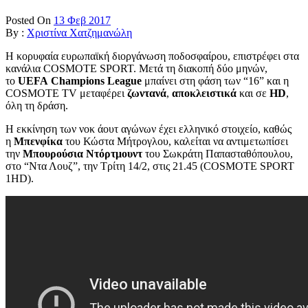
Posted On
13 Φεβ 2017
By :
Χριστίνα Χατζημανώλη
Η κορυφαία ευρωπαϊκή διοργάνωση ποδοσφαίρου, επιστρέφει στα
κανάλια COSMOTE SPORT. Μετά τη διακοπή δύο μηνών,
το
UEFA
Champions
League
μπαίνει στη φάση των “16” και η
COSMOTE TV μεταφέρει
ζωντανά
,
αποκλειστικά
και σε
HD
,
όλη τη δράση.
Η εκκίνηση των νοκ άουτ αγώνων έχει ελληνικό στοιχείο, καθώς
η
Μπενφίκα
του Κώστα Μήτρογλου, καλείται να αντιμετωπίσει
την
Μπουρούσια Ντόρτμουντ
του Σωκράτη Παπασταθόπουλου,
στο “Ντα Λουζ”, την Τρίτη 14/2, στις 21.45 (COSMOTE SPORT
1HD).