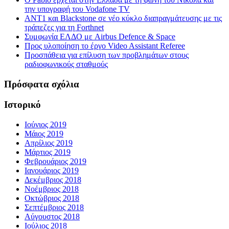
την υπογραφή του Vodafone TV
ΑΝΤ1 και Blackstone σε νέο κύκλο διαπραγμάτευσης με τις
τράπεζες για τη Forthnet
Συμφωνία ΕΛΔΟ με Airbus Defence & Space
Προς υλοποίηση το έργο Video Assistant Referee
Προσπάθεια για επίλυση των προβλημάτων στους
ραδιοφωνικούς σταθμούς
Πρόσφατα σχόλια
Ιστορικό
Ιούνιος 2019
Μάιος 2019
Απρίλιος 2019
Μάρτιος 2019
Φεβρουάριος 2019
Ιανουάριος 2019
Δεκέμβριος 2018
Νοέμβριος 2018
Οκτώβριος 2018
Σεπτέμβριος 2018
Αύγουστος 2018
Ιούλιος 2018