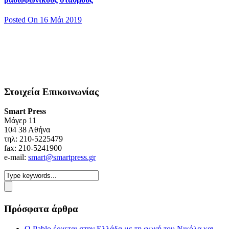
Posted On 16 Μάι 2019
Στοιχεία Επικοινωνίας
Smart Press
Mάγερ 11
104 38 Αθήνα
τηλ: 210-5225479
fax: 210-5241900
e-mail:
smart@smartpress.gr
Πρόσφατα άρθρα
Ο Pablo έρχεται στην Ελλάδα με τη φωνή του Νικόλα και