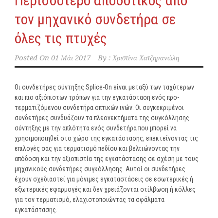
Περισσότερο αποδοτικός από
τον μηχανικό συνδετήρα σε
όλες τις πτυχές
Posted On
01 Μάι 2017
By :
Χριστίνα Χατζημανώλη
Οι συνδετήρες σύντηξης Splice-On είναι μεταξύ των ταχύτερων
και πιο αξιόπιστων τρόπων για την εγκατάσταση ενός προ-
τερματιζόμενου συνδετήρα οπτικών ινών. Οι συγκεκριμένοι
συνδετήρες συνδυάζουν τα πλεονεκτήματα της συγκόλλησης
σύντηξης με την απλότητα ενός συνδετήρα που μπορεί να
χρησιμοποιηθεί στο χώρο της εγκατάστασης, επεκτείνοντας τις
επιλογές σας για τερματισμό πεδίου και βελτιώνοντας την
απόδοση και την αξιοπιστία της εγκατάστασης σε σχέση με τους
μηχανικούς συνδετήρες συγκόλλησης. Αυτοί οι συνδετήρες
έχουν σχεδιαστεί για μόνιμες εγκαταστάσεις σε εσωτερικές ή
εξωτερικές εφαρμογές και δεν χρειάζονται στίλβωση ή κόλλες
για τον τερματισμό, ελαχιστοποιώντας τα σφάλματα
εγκατάστασης.