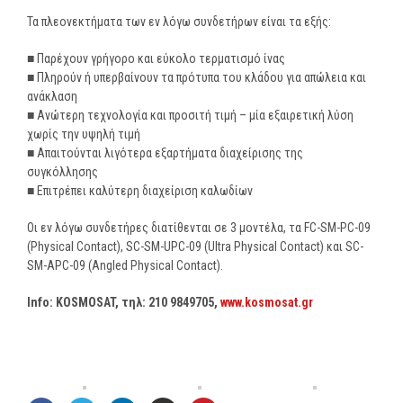
Τα πλεονεκτήματα των εν λόγω συνδετήρων είναι τα εξής:
■ Παρέχουν γρήγορο και εύκολο τερματισμό ίνας
■ Πληρούν ή υπερβαίνουν τα πρότυπα του κλάδου για απώλεια και
ανάκλαση
■ Ανώτερη τεχνολογία και προσιτή τιμή – μία εξαιρετική λύση
χωρίς την υψηλή τιμή
■ Απαιτούνται λιγότερα εξαρτήματα διαχείρισης της
συγκόλλησης
■ Επιτρέπει καλύτερη διαχείριση καλωδίων
Οι εν λόγω συνδετήρες διατίθενται σε 3 μοντέλα, τα FC-SM-PC-09
(Physical Contact), SC-SM-UPC-09 (Ultra Physical Contact) και SC-
SM-APC-09 (Angled Physical Contact).
Info: KOSMOSAT, τηλ
: 210 9849705,
www.kosmosat.gr