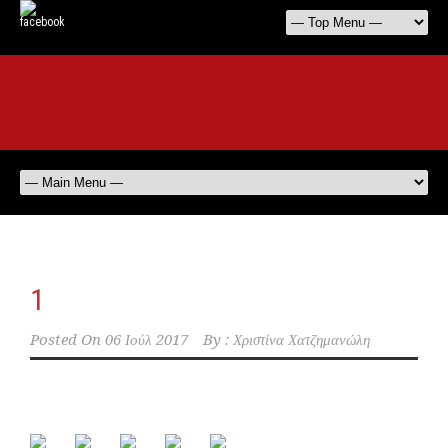
1
Posted On
06 Ιούλ 2017
By :
Χριστίνα Χατζημανώλη