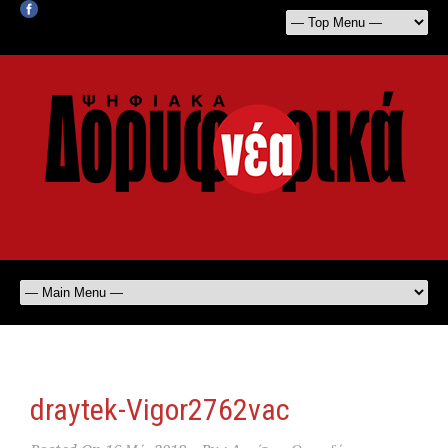
draytek-Vigor2762vac