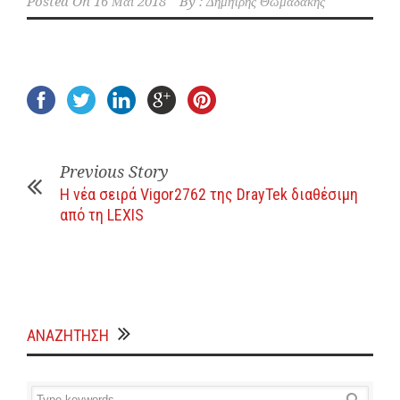
Posted On
16 Μάι 2018
By :
Δημήτρης Θωμαδάκης
Previous Story
H νέα σειρά Vigor2762 της DrayTek διαθέσιμη
από τη LEXIS
ΑΝΑΖΗΤΗΣΗ