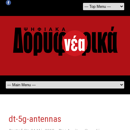
dt-5g-antennas