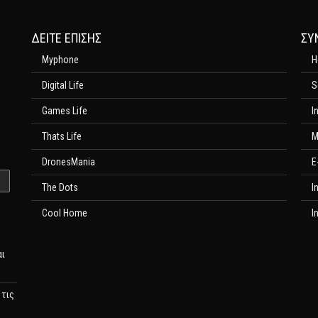
ΔΕΊΤΕ ΕΠΊΣΗΣ
ΣΥ
Myphone
H
Digital Life
S
Games Life
I
Thats Life
M
DronesMania
E
The Dots
I
Cool Home
I
αι
 τις