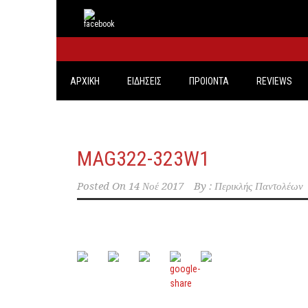
ΑΡΧΙΚΗ
ΕΙΔΗΣΕΙΣ
ΠΡΟΙΟΝΤΑ
REVIEWS
MAG322-323W1
Posted On
14 Νοέ 2017
By :
Περικλής Παντολέων