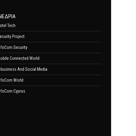
ΝΕΔΡΙΑ
otel Tech
ecurity Project
nfoCom Security
obile Connected World
-business And Social Media
nfoCom World
nfoCom Cyprus