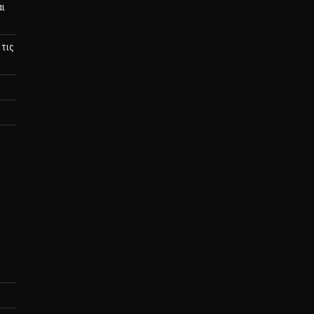
αι
 τις