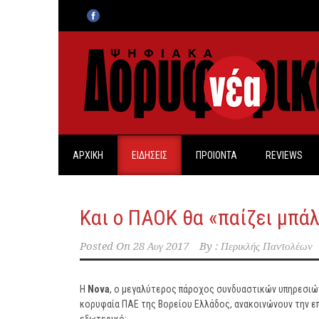
ΑΡΧΙΚΗ
ΕΙΔΗΣΕΙΣ
ΠΡΟΙΟΝΤΑ
REVIEWS
Και ο ΠΑΟΚ θα «παίζει μπά
Posted On
28 Αυγ 2017
By :
Περικλής Παντολέων
Η
Nova
, ο μεγαλύτερος πάροχος συνδυαστικών υπηρεσιών
κορυφαία ΠΑΕ της Βορείου Ελλάδος, ανακοινώνουν την ε