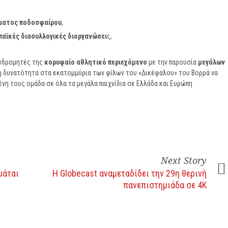
ήματος ποδοσφαίρου
,
παϊκές διασυλλογικές διοργανώσει
ς,
υνδρομητές της
κορυφαίο αθλητικό περιεχόμενο
με την παρουσία
μεγάλων
η δυνατότητα στα εκατομμύρια των φίλων του «Δικέφαλου» του Βορρά να
μένη τους ομάδα σε όλα τα μεγάλα παιχνίδια σε Ελλάδα και Ευρώπη
Next Story
μάται
Η Globecast αναμεταδίδει την 29η θερινή
πανεπιστημιάδα σε 4K