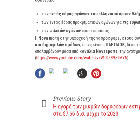
εξωτερικό:
των
εντός έδρας αγώνων του ελληνικού πρωταθλ
των εντός έδρας προκριματικών αγώνων για
τις ευρω
των
φιλικών αγώνων
προετοιμασίας.
Η
Nova
πιστή στην υπόσχεσή της να προσφέρει στους σ
και δημοφιλών ομάδων
, όπως είναι η
ΠΑΕ ΠΑΟΚ,
δίνει τ
απολαμβάνουν μέσα από
κανάλια
Novasports
, την αγαπη
(
https://www.youtube.com/watch?v=WT0589zTMYA
).
Previous Story
Η αγορά των μικρών δορυφόρων εκτι
στα $7,66 δισ. μέχρι το 2023