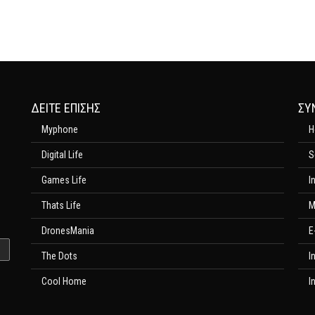
ΔΕΊΤΕ ΕΠΊΣΗΣ
ΣΥ
Myphone
H
Digital Life
S
Games Life
I
Thats Life
M
DronesMania
E
The Dots
I
Cool Home
I