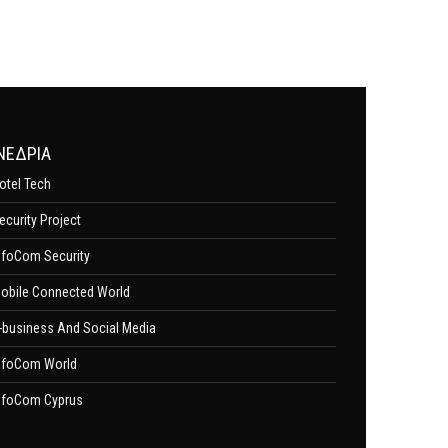
ΝΕΔΡΙΑ
otel Tech
ecurity Project
nfoCom Security
obile Connected World
-business And Social Media
nfoCom World
nfoCom Cyprus