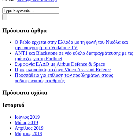
Πρόσφατα άρθρα
Ο Pablo έρχεται στην Ελλάδα με τη φωνή του Νικόλα και
την υπογραφή του Vodafone TV
ΑΝΤ1 και Blackstone σε νέο κύκλο διαπραγμάτευσης με τις
τράπεζες για τη Forthnet
Συμφωνία ΕΛΔΟ με Airbus Defence & Space
Προς υλοποίηση το έργο Video Assistant Referee
Προσπάθεια για επίλυση των προβλημάτων στους
ραδιοφωνικούς σταθμούς
Πρόσφατα σχόλια
Ιστορικό
Ιούνιος 2019
Μάιος 2019
Απρίλιος 2019
Μάρτιος 2019