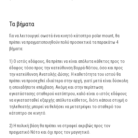
Τα βήματα
Για να λειτουργεί σωστά ένα κινητό κάτοπτρο polar mount, θα
πρέπει να πραγματοποιηθούν πολύ προσεκτικά τα παρακάτω 4
βήματα:
1) Ο ιστός εδάφους, θα πρέπει να είναι απόλυτα κάθετος προς το
έδαφος τόσο προς την κατεύθυνση Βορρά-Νότου, όσο και προς
την κατεύθυνση Ανατολής-Δύσης. Η καθετότητα του ιστού θα
πρέπει να προσεχθεί ιδιαίτερα στην αρχή, γιατί μετά είναι δύσκολη
η οποιαδήποτε επέμβαση. Ακόμη και στην περίπτωση
εγκατάστασης σταθερού κατόπτρου, καλό είναι ο ιστός εδάφους
να εγκατασταθεί εξαρχής απόλυτα κάθετος, διότι κάποια στιγμή ο
τηλεθεατής μπορεί να θελήσει να μετατρέψει το σταθερό του
κάτοπτρο σε κινητό.
2) Η πολική βάση θα πρέπει να στραφεί ακριβώς προς τον
πραγματικό Νότο και όχι προς τον μαγνητικό.