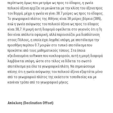
περίπτωση όμως που μετράμε ως προς το έδαφος, η γωνία
πολικού άξονα αρχίζει να μειώνεται με την κλίση του άξονα προς
τον Βορρά, μέχρι η γωνία να γίνει 38.7 μοίρες ως προς το έδαφος.
Το γεωγραφικό πλάτος της Αθήνας είναι 38 μοίρες βόρεια (38Ν),
ενώ η γωνία ανύψωσης του πολικού άξονα ως προς το έδαφος
είναι 38,7. Η μικρή αυτή διαφορά οφείλεται στο γεγονός ότι η Γη
δεν είναι απόλυτα σφαιρική, αλλά παρουσιάζει μια διαπλάτυνση
στους Πόλους, η οποία έχει ληφθεί υπόψη, με αποτέλεσμα την
προσθήκη περίπου 0.7 μοιρών στο τυπικό αποτέλεσμα που
προκύπτει από τους μαθηματικούς τύπους. Στα όποια
εξειδικευμένα software που κυκλοφορούν, αυτή η μικρή διαφορά
λαμβάνεται υπόψη, ώστε στο τέλος να δίδεται το σωστό
αποτέλεσμα για όλα τα γεωγραφικά πλάτη. Να σημειώσουμε
επίσης ότι η γωνία ανύψωσης του πολικού άξονα εξαρτάται μόνο
από το γεωγραφικό πλάτος της εκάστοτε τοποθεσίας και με
κανέναν τρόπο από το γεωγραφικό μήκος.
A
πόκλιση (
Declination
Ο
ffset
)