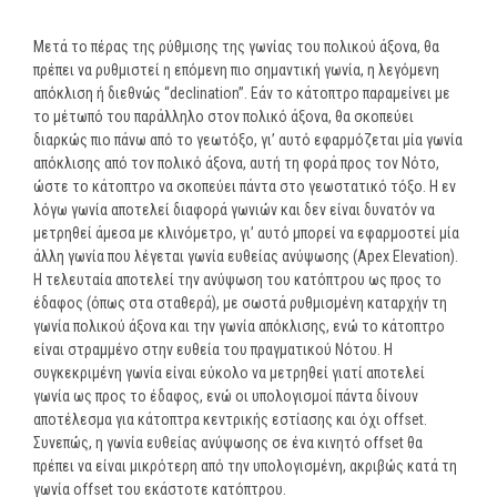
Μετά το πέρας της ρύθμισης της γωνίας του πολικού άξονα, θα
πρέπει να ρυθμιστεί η επόμενη πιο σημαντική γωνία, η λεγόμενη
απόκλιση ή διεθνώς “declination”. Εάν το κάτοπτρο παραμείνει με
το μέτωπό του παράλληλο στον πολικό άξονα, θα σκοπεύει
διαρκώς πιο πάνω από το γεωτόξο, γι’ αυτό εφαρμόζεται μία γωνία
απόκλισης από τον πολικό άξονα, αυτή τη φορά προς τον Νότο,
ώστε το κάτοπτρο να σκοπεύει πάντα στο γεωστατικό τόξο. Η εν
λόγω γωνία αποτελεί διαφορά γωνιών και δεν είναι δυνατόν να
μετρηθεί άμεσα με κλινόμετρο, γι’ αυτό μπορεί να εφαρμοστεί μία
άλλη γωνία που λέγεται γωνία ευθείας ανύψωσης (Apex Elevation).
H τελευταία αποτελεί την ανύψωση του κατόπτρου ως προς το
έδαφος (όπως στα σταθερά), με σωστά ρυθμισμένη καταρχήν τη
γωνία πολικού άξονα και την γωνία απόκλισης, ενώ το κάτοπτρο
είναι στραμμένο στην ευθεία του πραγματικού Νότου. Η
συγκεκριμένη γωνία είναι εύκολο να μετρηθεί γιατί αποτελεί
γωνία ως προς το έδαφος, ενώ οι υπολογισμοί πάντα δίνουν
αποτέλεσμα για κάτοπτρα κεντρικής εστίασης και όχι offset.
Συνεπώς, η γωνία ευθείας ανύψωσης σε ένα κινητό offset θα
πρέπει να είναι μικρότερη από την υπολογισμένη, ακριβώς κατά τη
γωνία offset του εκάστοτε κατόπτρου.