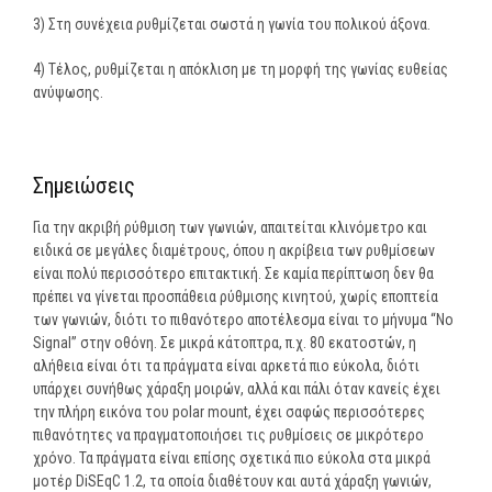
3) Στη συνέχεια ρυθμίζεται σωστά η γωνία του πολικού άξονα.
4) Τέλος, ρυθμίζεται η απόκλιση με τη μορφή της γωνίας ευθείας
ανύψωσης.
Σημειώσεις
Για την ακριβή ρύθμιση των γωνιών, απαιτείται κλινόμετρο και
ειδικά σε μεγάλες διαμέτρους, όπου η ακρίβεια των ρυθμίσεων
είναι πολύ περισσότερο επιτακτική. Σε καμία περίπτωση δεν θα
πρέπει να γίνεται προσπάθεια ρύθμισης κινητού, χωρίς εποπτεία
των γωνιών, διότι το πιθανότερο αποτέλεσμα είναι το μήνυμα “No
Signal” στην οθόνη. Σε μικρά κάτοπτρα, π.χ. 80 εκατοστών, η
αλήθεια είναι ότι τα πράγματα είναι αρκετά πιο εύκολα, διότι
υπάρχει συνήθως χάραξη μοιρών, αλλά και πάλι όταν κανείς έχει
την πλήρη εικόνα του polar mount, έχει σαφώς περισσότερες
πιθανότητες να πραγματοποιήσει τις ρυθμίσεις σε μικρότερο
χρόνο. Τα πράγματα είναι επίσης σχετικά πιο εύκολα στα μικρά
μοτέρ DiSEqC 1.2, τα οποία διαθέτουν και αυτά χάραξη γωνιών,