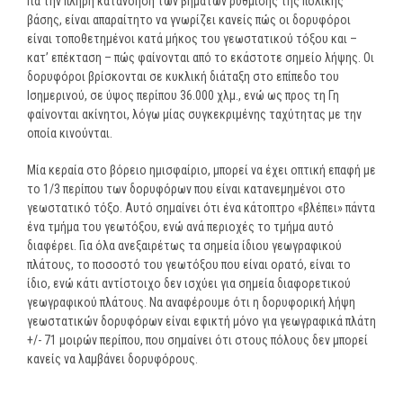
Για την πλήρη κατανόηση των βημάτων ρύθμισης της πολικής
βάσης, είναι απαραίτητο να γνωρίζει κανείς πώς οι δορυφόροι
είναι τοποθετημένοι κατά μήκος του γεωστατικού τόξου και –
κατ’ επέκταση – πώς φαίνονται από το εκάστοτε σημείο λήψης. Οι
δορυφόροι βρίσκονται σε κυκλική διάταξη στο επίπεδο του
Ισημερινού, σε ύψος περίπου 36.000 χλμ., ενώ ως προς τη Γη
φαίνονται ακίνητοι, λόγω μίας συγκεκριμένης ταχύτητας με την
οποία κινούνται.
Μία κεραία στο βόρειο ημισφαίριο, μπορεί να έχει οπτική επαφή με
το 1/3 περίπου των δορυφόρων που είναι κατανεμημένοι στο
γεωστατικό τόξο. Αυτό σημαίνει ότι ένα κάτοπτρο «βλέπει» πάντα
ένα τμήμα του γεωτόξου, ενώ ανά περιοχές το τμήμα αυτό
διαφέρει. Για όλα ανεξαιρέτως τα σημεία ίδιου γεωγραφικού
πλάτους, το ποσοστό του γεωτόξου που είναι ορατό, είναι το
ίδιο, ενώ κάτι αντίστοιχο δεν ισχύει για σημεία διαφορετικού
γεωγραφικού πλάτους. Να αναφέρουμε ότι η δορυφορική λήψη
γεωστατικών δορυφόρων είναι εφικτή μόνο για γεωγραφικά πλάτη
+/- 71 μοιρών περίπου, που σημαίνει ότι στους πόλους δεν μπορεί
κανείς να λαμβάνει δορυφόρους.