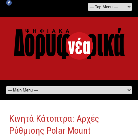
Κινητά Κάτοπτρα: Αρχές
Ρύθμισης Polar Mount