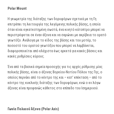
Polar
Mount
Η γεωμετρία της διάταξης των δορυφόρων σχετικά με τη Γη
επιτρέπει τη λειτουργία της λεγόμενης πολικής βάσης, η οποία
όταν είναι εγκατεστημένη σωστά, ένα κινητό κάτοπτρο μπορεί να
περιστρέφεται σε έναν άξονα και να σαρώνει με ακρίβεια το ορατό
γεωτόξο. Ανάλογα με το είδος της βάσης και του μοτέρ, το
ποσοστό του ορατού γεωτόξου που μπορεί να λαμβάνεται,
διαφοροποιείται από ελάχιστα έως αρκετά για κακές βάσεις και
κακές ρυθμίσεις εύρους.
Ένα από τα βασικά σημεία προσοχής για τις αρχές ρύθμισης μίας
πολικής βάσης, είναι ο άξονας Βορείου-Νοτίου Πόλου της Γης, ο
οποίος περνάει από το κέντρο της και – κατ’ επέκταση – από το
κέντρο της κυκλικής διάταξης των δορυφόρων, ενώ ο εν λόγω
άξονας είναι προφανώς κάθετος στο επίπεδο του Ισημερινού.
Γωνία Πολικού Άξονα (
Polar
Axis
)