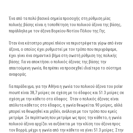
Ένα από τα πολύ βασικά σημεία προσοχής στη ρύθμιση μίας
πολικής βάσης είναι η τοποθέτηση του πολικού άξονα της βάσης,
παράλληλα με τον άξονα Βορείου-Νοτίου Πόλου της Γης.
Όταν ένα κάτοπτρο μπορεί πλέον να περιστρέφεται γύρω από έναν
άξονα, ο οποίος έχει ρυθμιστεί με τον τρόπο που περιγράψαμε,
έχει γίνει ένα σημαντικό βήμα στη σωστή ρύθμιση της πολικής
βάσης. Για να αποκτήσει ο πολικός άξονας της βάσης την
απαιτούμενη γωνία, θα πρέπει να προσεχθεί ιδιαίτερα το σύστημα
αναφοράς.
Για παράδειγμα, για την Αθήνα η γωνία του πολικού άξονα του polar
mount είναι 38,7 μοίρες σε σχέση με το έδαφος και 51.3 μοίρες σε
σχέση με την κάθετο στο έδαφος. Όταν ο πολικός άξονας είναι
απόλυτα κάθετος στο έδαφος, η γωνία θεωρείται 90 μοίρες, αλλά
μπορεί να θεωρηθεί και μηδέν, ανάλογα με τον τρόπο που εμείς
μετράμε. Σε περίπτωση που μετράμε ως προς την κάθετο, η γωνία
πολικού άξονα αρχίζει να αυξάνεται με την κλίση του άξονα προς
τον Βορρά, μέχρι η γωνία από την κάθετο να γίνει 51.3 μοίρες. Στην