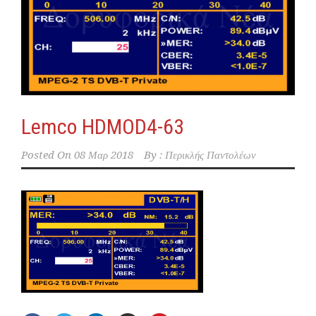
Lemco HDMOD4-63
Posted On
08 Μαρ 2018
By :
Περικλής Παντολέων