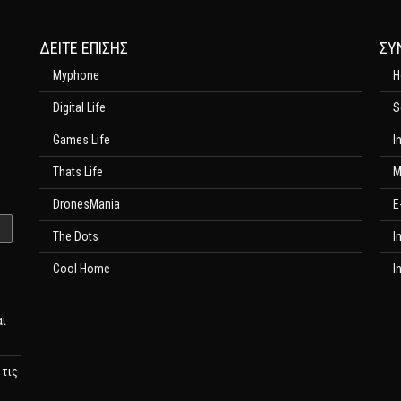
ΔΕΊΤΕ ΕΠΊΣΗΣ
ΣΥ
Myphone
H
Digital Life
S
Games Life
I
Thats Life
M
DronesMania
E
The Dots
I
Cool Home
I
αι
 τις