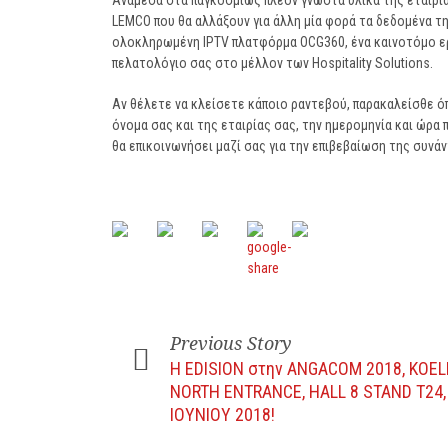
Ανάμεσα στα παγκοσμίως πλέον γνωστά υλικά της εταιρία
LEMCO που θα αλλάξουν για άλλη μία φορά τα δεδομένα τ
ολοκληρωμένη IPTV πλατφόρμα OCG360, ένα καινοτόμο ερ
πελατολόγιο σας στο μέλλον των Hospitality Solutions.
Αν θέλετε να κλείσετε κάποιο ραντεβού, παρακαλείσθε 
όνομα σας και της εταιρίας σας, την ημερομηνία και ώρα 
θα επικοινωνήσει μαζί σας για την επιβεβαίωση της συνά
Previous Story
H EDISION στην ANGACOM 2018, KOE
NORTH ENTRANCE, HALL 8 STAND T24, 
ΙΟΥΝΙΟΥ 2018!