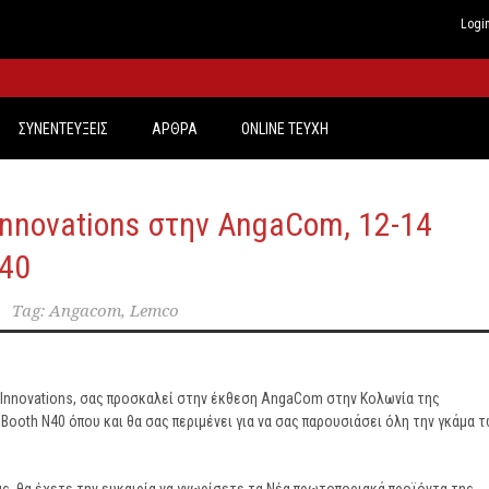
Logi
ΣΥΝΕΝΤΕΥΞΕΙΣ
ΑΡΘΡΑ
ONLINE TEYXH
 Innovations στην AngaCom, 12-14
N40
Tag:
Angacom
,
Lemco
l Innovations, σας προσκαλεί στην έκθεση AngaCom στην Κολωνία της
αι Booth N40 όπου και θα σας περιμένει για να σας παρουσιάσει όλη την γκάμα 