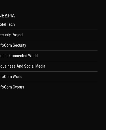
ΝΕΔΡΙΑ
otel Tech
ecurity Project
nfoCom Security
obile Connected World
-business And Social Media
nfoCom World
nfoCom Cyprus