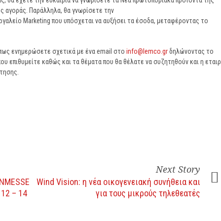
ς, θα έχετε την ευκαιρία να γνωρίσετε τα Νέα πρωτοποριακά προϊόντα της
ης αγοράς. Παράλληλα, θα γνωρίσετε την
γαλείο Marketing που υπόσχεται να αυξήσει τα έσοδα, μεταφέροντας το
όπως ενημερώσετε σχετικά με ένα email στο
info@lemco.gr
δηλώνοντας το
που επιθυμείτε καθώς και τα θέματα που θα θέλατε να συζητηθούν και η εταιρ
ντησης.
Next Story
LNMESSE
Wind Vision: η νέα οικογενειακή συνήθεια και
12 – 14
για τους μικρούς τηλεθεατές