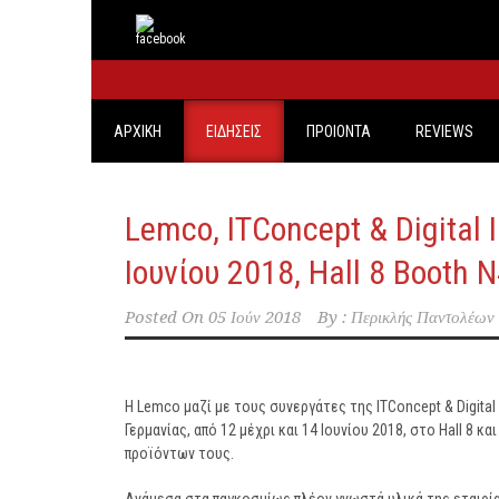
ΑΡΧΙΚΗ
ΕΙΔΗΣΕΙΣ
ΠΡΟΙΟΝΤΑ
REVIEWS
Lemco, ITConcept & Digital
Ιουνίου 2018, Hall 8 Booth 
Posted On
05 Ιούν 2018
By :
Περικλής Παντολέων
H Lemco μαζί με τους συνεργάτες της ITConcept & Digita
Γερμανίας, από 12 μέχρι και 14 Ιουνίου 2018, στο Hall 8 κ
προϊόντων τους.