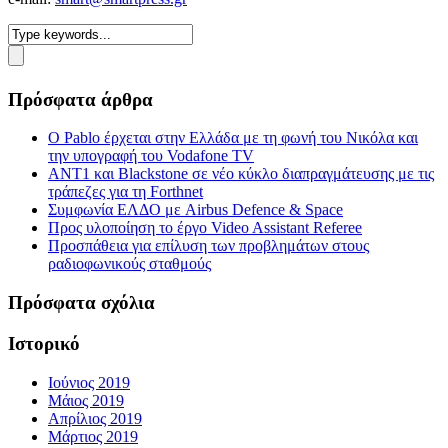
Πρόσφατα άρθρα
Ο Pablo έρχεται στην Ελλάδα με τη φωνή του Νικόλα και
την υπογραφή του Vodafone TV
ΑΝΤ1 και Blackstone σε νέο κύκλο διαπραγμάτευσης με τις
τράπεζες για τη Forthnet
Συμφωνία ΕΛΔΟ με Airbus Defence & Space
Προς υλοποίηση το έργο Video Assistant Referee
Προσπάθεια για επίλυση των προβλημάτων στους
ραδιοφωνικούς σταθμούς
Πρόσφατα σχόλια
Ιστορικό
Ιούνιος 2019
Μάιος 2019
Απρίλιος 2019
Μάρτιος 2019