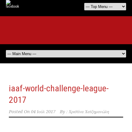
iaaf-world-challenge-league-
2017
Posted On
04 Ιούλ 2017
By :
Χριστίνα Χατζημανώλη