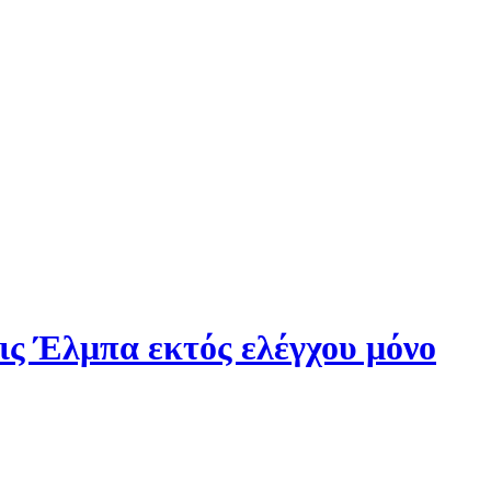
ς Έλμπα εκτός ελέγχου μόνο