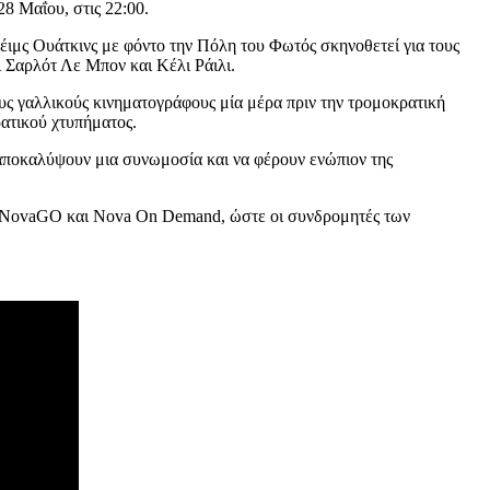
8 Μαΐου, στις 22:00.
έιμς Ουάτκινς με φόντο την Πόλη του Φωτός σκηνοθετεί για τους
ι Σαρλότ Λε Μπον και Κέλι Ράιλι.
ους γαλλικούς κινηματογράφους μία μέρα πριν την τρομοκρατική
ρατικού χτυπήματος.
 αποκαλύψουν μια συνωμοσία και να φέρουν ενώπιον της
σιών NovaGO και Nova On Demand, ώστε οι συνδρομητές των