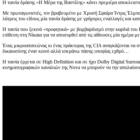
Η ταινία δράσης «Η Μέρα της Βαστίλης» κάνει πρεμιέρα αποκλειστ
Με πρωταγωνιστές, τον βραβευμένο με Χρυσή Σφαίρα Ίντρις Έλμπα 
λάτρεις του είδους μία ταινία δράσης με γρήγορες εναλλαγές και κ
Η ταινία που ξεκινά «προφητικά» με βομβαρδισμό στην καρδιά του 
επίθεση στη Νίκαια για να αποσυρθεί από τις αίθουσες μία ημέρα 
Ένας μικροαπατεώνας κι ένας πράκτορας της CIA αναγκάζονται να σ
δικαιοσύνης έναν κοινό αλλά υπεράνω πάσης υποψίας εχθρό…
Η ταινία έρχεται σε High Definition και σε ήχο Dolby Digital Su
κινηματογραφικών καναλιών της Nova να μπορούν να την απολαύσουν