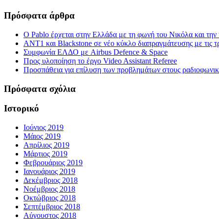
Πρόσφατα άρθρα
Ο Pablo έρχεται στην Ελλάδα με τη φωνή του Νικόλα και τη
ΑΝΤ1 και Blackstone σε νέο κύκλο διαπραγμάτευσης με τις τρ
Συμφωνία ΕΛΔΟ με Airbus Defence & Space
Προς υλοποίηση το έργο Video Assistant Referee
Προσπάθεια για επίλυση των προβλημάτων στους ραδιοφωνι
Πρόσφατα σχόλια
Ιστορικό
Ιούνιος 2019
Μάιος 2019
Απρίλιος 2019
Μάρτιος 2019
Φεβρουάριος 2019
Ιανουάριος 2019
Δεκέμβριος 2018
Νοέμβριος 2018
Οκτώβριος 2018
Σεπτέμβριος 2018
Αύγουστος 2018