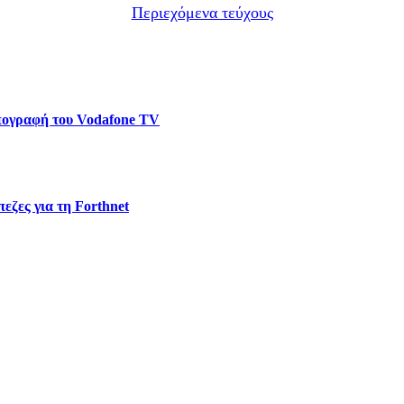
Περιεχόμενα τεύχους
υπογραφή του Vodafone TV
εζες για τη Forthnet