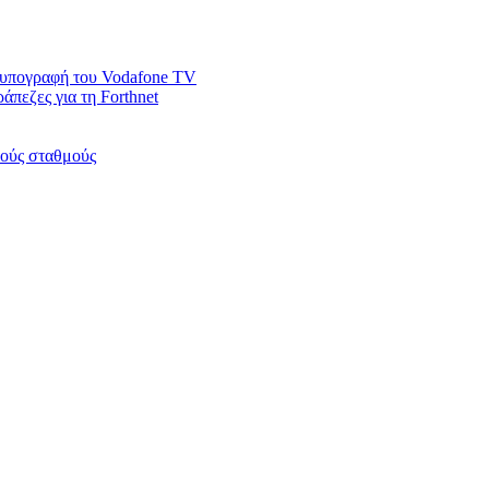
ν υπογραφή του Vodafone TV
άπεζες για τη Forthnet
κούς σταθμούς