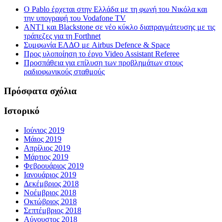
Ο Pablo έρχεται στην Ελλάδα με τη φωνή του Νικόλα και
την υπογραφή του Vodafone TV
ΑΝΤ1 και Blackstone σε νέο κύκλο διαπραγμάτευσης με τις
τράπεζες για τη Forthnet
Συμφωνία ΕΛΔΟ με Airbus Defence & Space
Προς υλοποίηση το έργο Video Assistant Referee
Προσπάθεια για επίλυση των προβλημάτων στους
ραδιοφωνικούς σταθμούς
Πρόσφατα σχόλια
Ιστορικό
Ιούνιος 2019
Μάιος 2019
Απρίλιος 2019
Μάρτιος 2019
Φεβρουάριος 2019
Ιανουάριος 2019
Δεκέμβριος 2018
Νοέμβριος 2018
Οκτώβριος 2018
Σεπτέμβριος 2018
Αύγουστος 2018