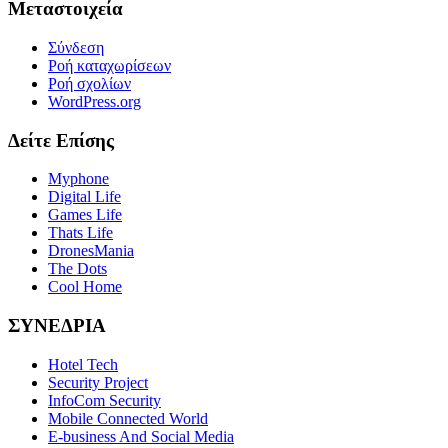
Μεταστοιχεία
Σύνδεση
Ροή καταχωρίσεων
Ροή σχολίων
WordPress.org
Δείτε Επίσης
Myphone
Digital Life
Games Life
Thats Life
DronesMania
The Dots
Cool Home
ΣΥΝΕΔΡΙΑ
Hotel Tech
Security Project
InfoCom Security
Mobile Connected World
E-business And Social Media