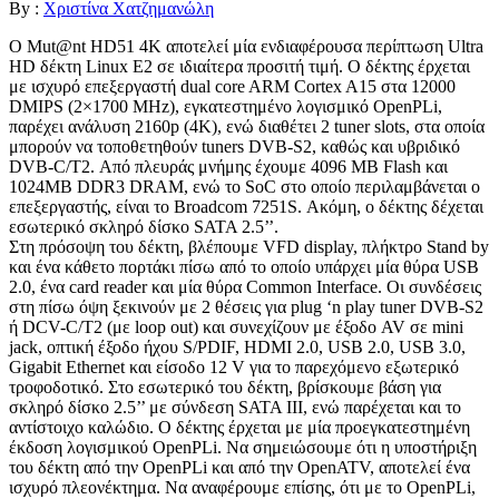
By :
Χριστίνα Χατζημανώλη
Ο Mut@nt HD51 4K αποτελεί μία ενδιαφέρουσα περίπτωση Ultra
HD δέκτη Linux E2 σε ιδιαίτερα προσιτή τιμή. Ο δέκτης έρχεται
με ισχυρό επεξεργαστή dual core ARM Cortex A15 στα 12000
DMIPS (2×1700 MHz), εγκατεστημένο λογισμικό OpenPLi,
παρέχει ανάλυση 2160p (4Κ), ενώ διαθέτει 2 tuner slots, στα οποία
μπορούν να τοποθετηθούν tuners DVB-S2, καθώς και υβριδικό
DVB-C/T2. Από πλευράς μνήμης έχουμε 4096 MB Flash και
1024MB DDR3 DRAM, ενώ το SoC στο οποίο περιλαμβάνεται ο
επεξεργαστής, είναι το Broadcom 7251S. Ακόμη, ο δέκτης δέχεται
εσωτερικό σκληρό δίσκο SATA 2.5’’.
Στη πρόσοψη του δέκτη, βλέπουμε VFD display, πλήκτρο Stand by
και ένα κάθετο πορτάκι πίσω από το οποίο υπάρχει μία θύρα USB
2.0, ένα card reader και μία θύρα Common Interface. Οι συνδέσεις
στη πίσω όψη ξεκινούν με 2 θέσεις για plug ‘n play tuner DVB-S2
ή DCV-C/T2 (με loop out) και συνεχίζουν με έξοδο AV σε mini
jack, οπτική έξοδο ήχου S/PDIF, HDMI 2.0, USB 2.0, USB 3.0,
Gigabit Ethernet και είσοδο 12 V για το παρεχόμενο εξωτερικό
τροφοδοτικό. Στο εσωτερικό του δέκτη, βρίσκουμε βάση για
σκληρό δίσκο 2.5’’ με σύνδεση SATA ΙΙΙ, ενώ παρέχεται και το
αντίστοιχο καλώδιο. Ο δέκτης έρχεται με μία προεγκατεστημένη
έκδοση λογισμικού OpenPLi. Να σημειώσουμε ότι η υποστήριξη
του δέκτη από την OpenPLi και από την OpenATV, αποτελεί ένα
ισχυρό πλεονέκτημα. Να αναφέρουμε επίσης, ότι με το OpenPLi,