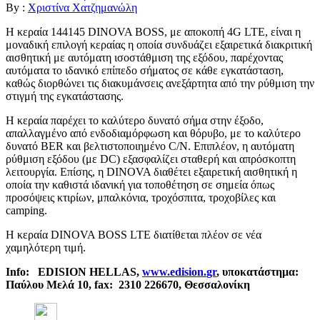
By :
Χριστίνα Χατζημανώλη
Η κεραία 144145 DINOVA BOSS, με αποκοπή 4G LTE, είναι η
μοναδική επιλογή κεραίας η οποία συνδυάζει εξαιρετικά διακριτική
αισθητική με αυτόματη ισοστάθμιση της εξόδου, παρέχοντας
αυτόματα το ιδανικό επίπεδο σήματος σε κάθε εγκατάσταση,
καθώς διορθώνει τις διακυμάνσεις ανεξάρτητα από την ρύθμιση την
στιγμή της εγκατάστασης.
Η κεραία παρέχει το καλύτερο δυνατό σήμα στην έξοδο,
απαλλαγμένο από ενδοδιαμόρφωση και θόρυβο, με το καλύτερο
δυνατό BER και βελτιστοποιημένο C/N. Επιπλέον, η αυτόματη
ρύθμιση εξόδου (με DC) εξασφαλίζει σταθερή και απρόσκοπτη
λειτουργία. Επίσης, η DINOVA διαθέτει εξαιρετική αισθητική η
οποία την καθιστά ιδανική για τοποθέτηση σε σημεία όπως
προσόψεις κτιρίων, μπαλκόνια, τροχόσπιτα, τροχοβίλες και
camping.
Η κεραία DINOVA BOSS LTE διατίθεται πλέον σε νέα
χαμηλότερη τιμή.
Info
:
EDISION
HELLAS
,
www
.
edision
.
gr
, υποκατάστημα:
Παύλου Μελά 10,
fax
: 2310 226670, Θεσσαλονίκη