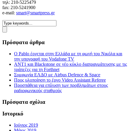
τηλ: 210-5225479
fax: 210-5241900
e-mail:
smart@smartpress.gr
Πρόσφατα άρθρα
Ο Pablo έρχεται στην Ελλάδα με τη φωνή του Νικόλα και
την υπογραφή του Vodafone TV
ΑΝΤ1 και Blackstone σε νέο κύκλο διαπραγμάτευσης με τις
τράπεζες για τη Forthnet
Συμφωνία ΕΛΔΟ με Airbus Defence & Space
Προς υλοποίηση το έργο Video Assistant Referee
Προσπάθεια για επίλυση των προβλημάτων στους
ραδιοφωνικούς σταθμούς
Πρόσφατα σχόλια
Ιστορικό
Ιούνιος 2019
Μάιος 2019