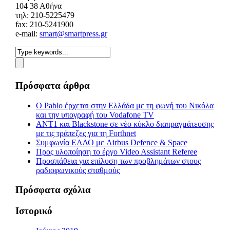
104 38 Αθήνα
τηλ: 210-5225479
fax: 210-5241900
e-mail:
smart@smartpress.gr
Πρόσφατα άρθρα
Ο Pablo έρχεται στην Ελλάδα με τη φωνή του Νικόλα
και την υπογραφή του Vodafone TV
ΑΝΤ1 και Blackstone σε νέο κύκλο διαπραγμάτευσης
με τις τράπεζες για τη Forthnet
Συμφωνία ΕΛΔΟ με Airbus Defence & Space
Προς υλοποίηση το έργο Video Assistant Referee
Προσπάθεια για επίλυση των προβλημάτων στους
ραδιοφωνικούς σταθμούς
Πρόσφατα σχόλια
Ιστορικό