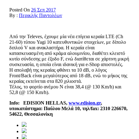
Posted On
26 Σεπ 2017
By :
Περικλής Παντολέων
Από την Televes, έχουμε μία νέα επίγεια κεραία LTE (Ch
21-60) τύπου Yagi 10 κατευθυντικών στοιχείων, με δίπολο
διπλού V και ανακλαστήρα. Η κεραία είναι
κατασκευασμένη από κράμα αλουμινίου, διαθέτει κλειστό
κυτίο σύνδεσης με έξοδο F, ενώ διατίθεται σε χάρτινη μικρή
συσκευασία, η οποία είναι ιδανική για e-Shop αποστολές.
Η απολαβή της κεραίας φθάνει τα 10 dB, ο λόγος
Front/Back είναι μεγαλύτερος από 18 dB, ενώ το μήκος της
κεραίας εκτείνεται στα 820 χιλιοστά.
Τέλος, το φορτίο ανέμου Ν είναι 38,4 (@ 130 Km/h) και
52,8 (@ 150 Km/h).
Info
:
EDISION
HELLAS
,
www
.
edision
.
gr
,
υποκατάστημα: Παύλου Μελά 10, τηλ/
fax
: 2310 226670,
54622, Θεσσαλονίκη